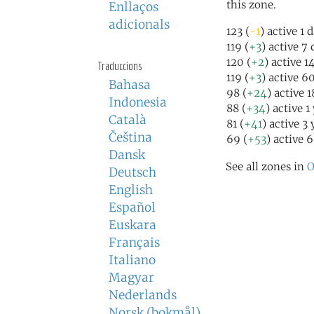
this zone.
Enllaços
adicionals
123 (
-1
) active 1 
119 (
+3
) active 7
120 (
+2
) active 1
Traduccions
119 (
+3
) active 6
Bahasa
98 (
+24
) active 
Indonesia
88 (
+34
) active 1
Català
81 (
+41
) active 3
Čeština
69 (
+53
) active 
Dansk
See all zones in
O
Deutsch
English
Español
Euskara
Français
Italiano
Magyar
Nederlands
Norsk (bokmål)