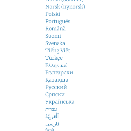
Norsk (nynorsk)
Polski
Português
Română
Suomi
Svenska
Tiếng Việt
Türkçe
Ελληνικά
Български
Қазақша
Русский
Српски
Українська
עברית
اَلْعَرَبِيَّةُ
فارسی