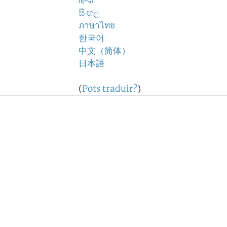
हिन्दी
සිංහල
ภาษาไทย
한국어
中文（简体）
日本語
(
Pots traduir?
)