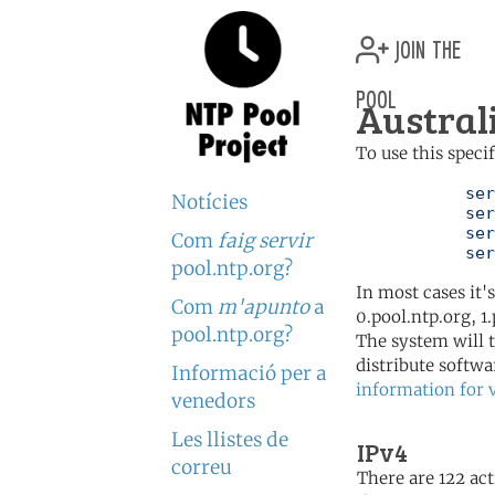
join the
pool
Austral
To use this speci
	   server 0.au.pool.ntp.org

Notícies
	   server 1.au.pool.ntp.org

	   server 2.au.pool.ntp.org

Com
faig servir
	   se
pool.ntp.org?
In most cases it'
Com
m'apunto
a
0.pool.ntp.org, 1
pool.ntp.org?
The system will t
distribute softwa
Informació per a
information for 
venedors
Les llistes de
IPv4
correu
There are 122 act