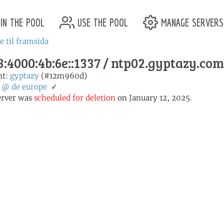
in the pool
use the pool
manage servers
e til framsida
:4000:4b:6e::1337 / ntp02.gyptazy.com
nt:
gyptazy
(#12m960d)
:
@
de
europe
✓
erver was
scheduled for deletion
on January 12, 2025.