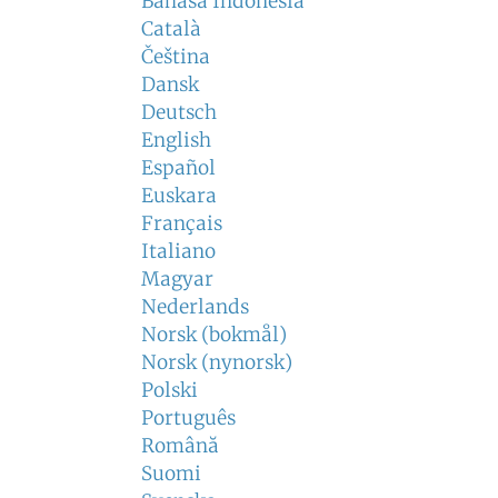
Bahasa Indonesia
Català
Čeština
Dansk
Deutsch
English
Español
Euskara
Français
Italiano
Magyar
Nederlands
Norsk (bokmål)
Norsk (nynorsk)
Polski
Português
Română
Suomi