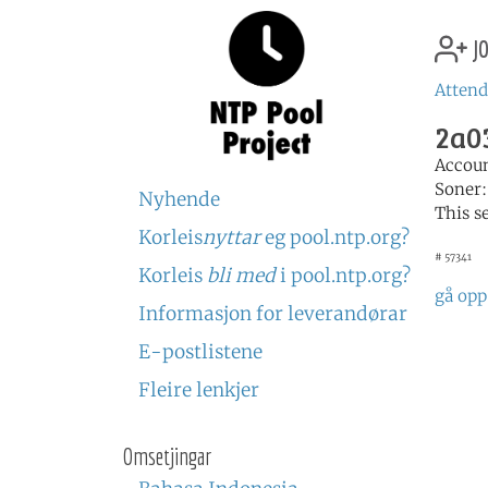
jo
Attend
2a03
Accou
Soner
Nyhende
This s
Korleis
nyttar
eg pool.ntp.org?
# 57341
Korleis
bli med
i pool.ntp.org?
gå opp
Informasjon for leverandørar
E-postlistene
Fleire lenkjer
Omsetjingar