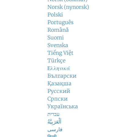
Norsk (nynorsk)
Polski
Português
Română
Suomi
Svenska
Tiếng Việt
Türkçe
Ελληνικά
Български
Қазақша
Русский
Српски
Українська
עברית
اَلْعَرَبِيَّةُ
فارسی