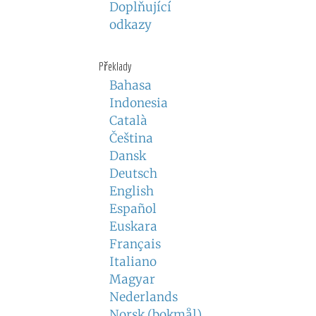
Doplňující
odkazy
Překlady
Bahasa
Indonesia
Català
Čeština
Dansk
Deutsch
English
Español
Euskara
Français
Italiano
Magyar
Nederlands
Norsk (bokmål)