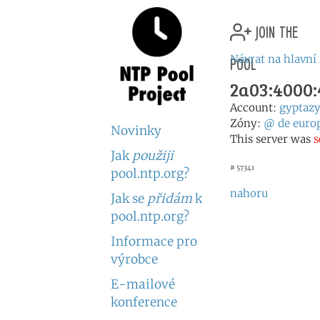
join the
pool
Návrat na hlavní
2a03:4000:
Account:
gyptaz
Zóny:
@
de
euro
Novinky
This server was
s
Jak
použiji
# 57341
pool.ntp.org?
nahoru
Jak se
přidám
k
pool.ntp.org?
Informace pro
výrobce
E-mailové
konference