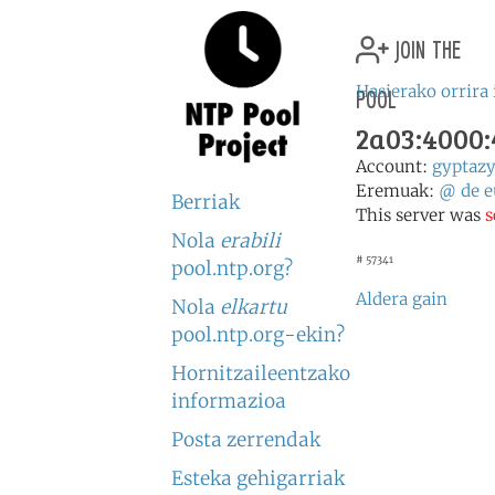
join the
pool
Hasierako orrira 
2a03:4000:
Account:
gyptaz
Eremuak:
@
de
e
Berriak
This server was
s
Nola
erabili
# 57341
pool.ntp.org?
Aldera gain
Nola
elkartu
pool.ntp.org-ekin?
Hornitzaileentzako
informazioa
Posta zerrendak
Esteka gehigarriak