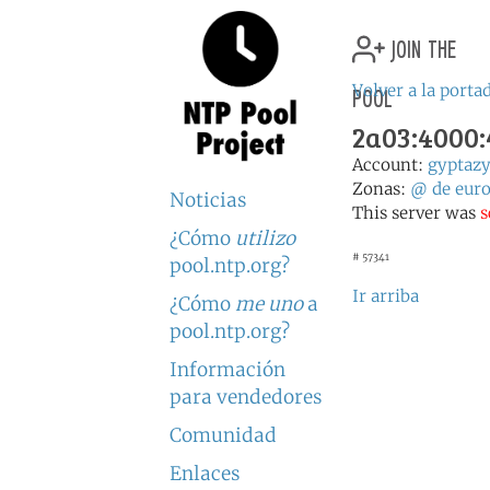
join the
pool
Volver a la porta
2a03:4000:
Account:
gyptaz
Zonas:
@
de
eur
Noticias
This server was
s
¿Cómo
utilizo
# 57341
pool.ntp.org?
Ir arriba
¿Cómo
me uno
a
pool.ntp.org?
Información
para vendedores
Comunidad
Enlaces