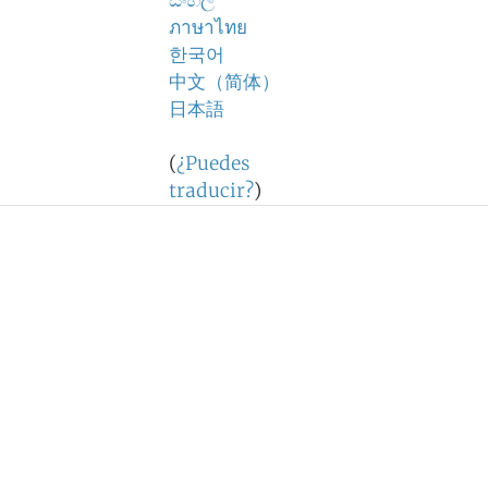
සිංහල
ภาษาไทย
한국어
中文（简体）
日本語
(
¿Puedes
traducir?
)