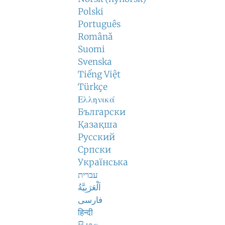
Polski
Português
Română
Suomi
Svenska
Tiếng Việt
Türkçe
Ελληνικά
Български
Қазақша
Русский
Српски
Українська
עברית
اَلْعَرَبِيَّةُ
فارسی
हिन्दी