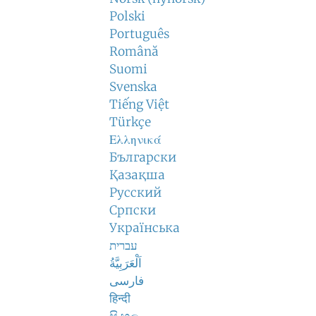
Polski
Português
Română
Suomi
Svenska
Tiếng Việt
Türkçe
Ελληνικά
Български
Қазақша
Русский
Српски
Українська
עברית
اَلْعَرَبِيَّةُ
فارسی
हिन्दी