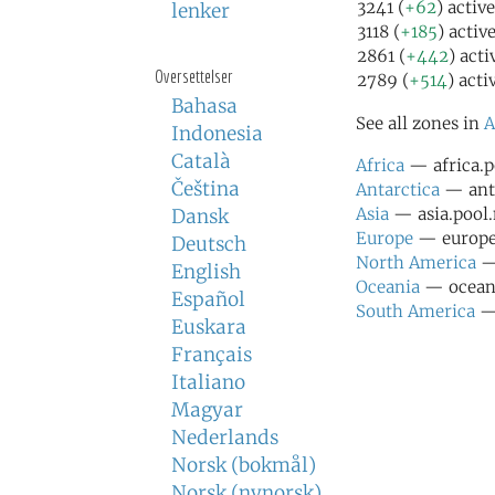
3241 (
+62
) activ
lenker
3118 (
+185
) activ
2861 (
+442
) acti
Oversettelser
2789 (
+514
) acti
Bahasa
See all zones in
A
Indonesia
Català
Africa
— africa.po
Čeština
Antarctica
— anta
Asia
— asia.pool.
Dansk
Europe
— europe.
Deutsch
North America
— 
English
Oceania
— oceani
Español
South America
— 
Euskara
Français
Italiano
Magyar
Nederlands
Norsk (bokmål)
Norsk (nynorsk)