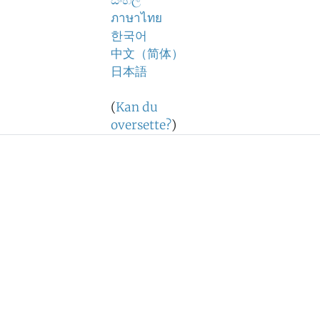
සිංහල
ภาษาไทย
한국어
中文（简体）
日本語
(
Kan du
oversette?
)