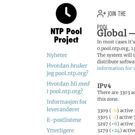
join the
pool
Global 
In most cases it'
0.pool.ntp.org, 1
Nyheter
The system will t
distribute softwa
Hvordan
bruker
information for 
jeg pool.ntp.org?
Hvordan
bli med
IPv4
i pool.ntp.org?
There are 3303 ac
this zone.
Informasjon for
leverandører
3309 (
-6
) active
3305 (
-2
) active
E-postlistene
3297 (
+6
) active
Ytterligere
3279 (
+24
) acti