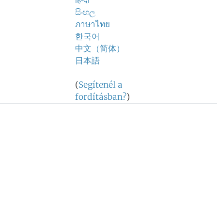
हिन्दी
සිංහල
ภาษาไทย
한국어
中文（简体）
日本語
(
Segítenél a
fordításban?
)