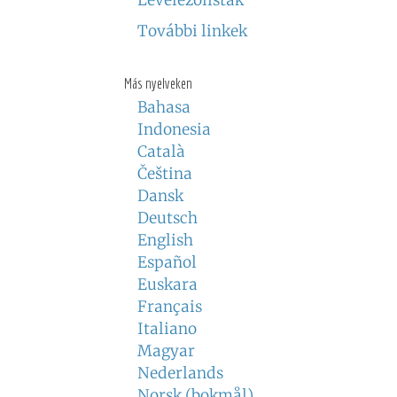
Levelezőlisták
További linkek
Más nyelveken
Bahasa
Indonesia
Català
Čeština
Dansk
Deutsch
English
Español
Euskara
Français
Italiano
Magyar
Nederlands
Norsk (bokmål)