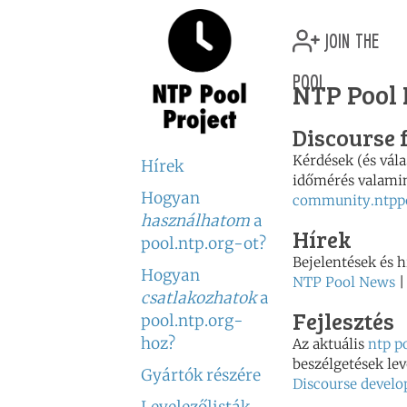
join the
pool
NTP Pool
Discourse
Kérdések (és vála
Hírek
időmérés valamin
Hogyan
community.ntppo
használhatom
a
Hírek
pool.ntp.org-ot?
Bejelentések és 
Hogyan
NTP Pool News
csatlakozhatok
a
Fejlesztés
pool.ntp.org-
hoz?
Az aktuális
ntp p
beszélgetések lev
Gyártók részére
Discourse devel