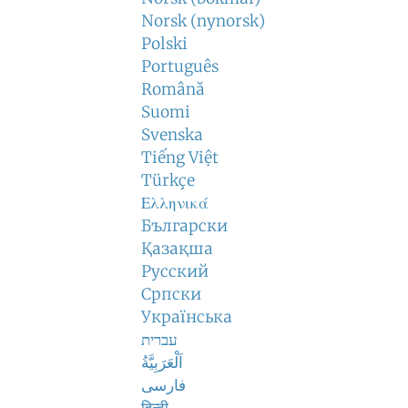
Norsk (nynorsk)
Polski
Português
Română
Suomi
Svenska
Tiếng Việt
Türkçe
Ελληνικά
Български
Қазақша
Русский
Српски
Українська
עברית
اَلْعَرَبِيَّةُ
فارسی