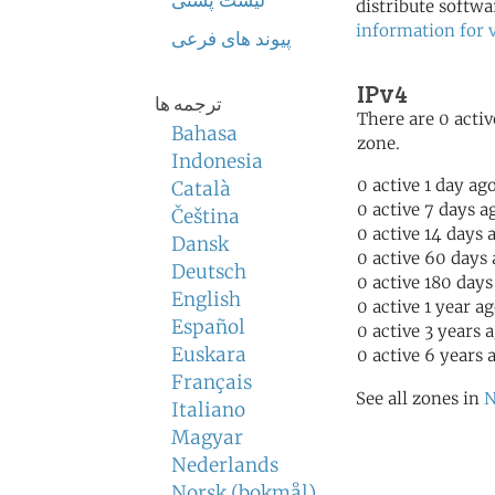
لیست پستی
distribute softwa
information for 
پیوند های فرعی
IPv4
ترجمه ها
There are 0 activ
Bahasa
zone.
Indonesia
0 active 1 day ag
Català
0 active 7 days a
Čeština
0 active 14 days 
Dansk
0 active 60 days
Deutsch
0 active 180 days
English
0 active 1 year a
Español
0 active 3 years 
Euskara
0 active 6 years 
Français
See all zones in
N
Italiano
Magyar
Nederlands
Norsk (bokmål)