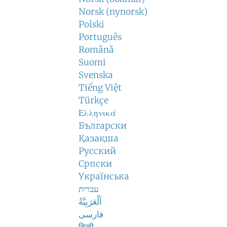
Norsk (nynorsk)
Polski
Português
Română
Suomi
Svenska
Tiếng Việt
Türkçe
Ελληνικά
Български
Қазақша
Русский
Српски
Українська
עברית
اَلْعَرَبِيَّةُ
فارسی