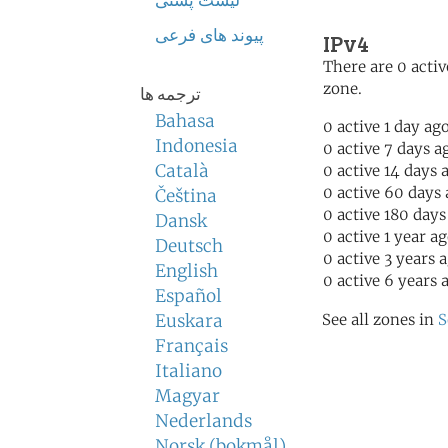
لیست پستی
پیوند های فرعی
IPv4
There are 0 activ
zone.
ترجمه ها
Bahasa
0 active 1 day ag
Indonesia
0 active 7 days a
Català
0 active 14 days 
0 active 60 days
Čeština
0 active 180 days
Dansk
0 active 1 year a
Deutsch
0 active 3 years 
English
0 active 6 years 
Español
Euskara
See all zones in
S
Français
Italiano
Magyar
Nederlands
Norsk (bokmål)