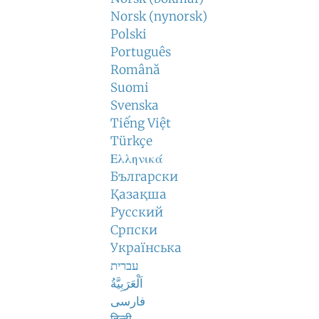
Norsk (nynorsk)
Polski
Português
Română
Suomi
Svenska
Tiếng Việt
Türkçe
Ελληνικά
Български
Қазақша
Русский
Српски
Українська
עברית
اَلْعَرَبِيَّةُ
فارسی