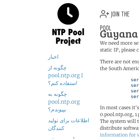
join the
pool
Guyana 
We need more serv
static IP, please
اخبار
There are not en
چگونه از
the South Americ
pool.ntp.org I
	   server 0.south-america.pool.ntp.org

استفاده
کنم؟
	   server 1.south-america.pool.ntp.org

	   server 2.south-america.pool.ntp.org

چگونه به
	   se
pool.ntp.org
In most cases it'
بپیوندم
؟
0.pool.ntp.org, 1
اطلاعات برای تولید
The system will t
کنندگان
distribute softwa
information for 