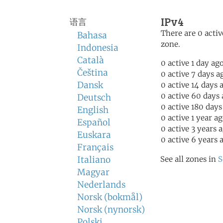
IPv4
语言
There are 0 activ
Bahasa
zone.
Indonesia
Català
0 active 1 day ag
Čeština
0 active 7 days a
Dansk
0 active 14 days 
0 active 60 days
Deutsch
0 active 180 days
English
0 active 1 year a
Español
0 active 3 years 
Euskara
0 active 6 years 
Français
Italiano
See all zones in
S
Magyar
Nederlands
Norsk (bokmål)
Norsk (nynorsk)
Polski