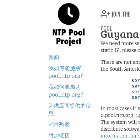
join the
pool
Guyana 
We need more serv
static IP, please
新闻
There are not en
我如何能
使用
the South Americ
pool.ntp.org?
	   server 0.south-america.pool.ntp.org

	   server 1.south-america.pool.ntp.org

我如何能
加入
	   server 2.south-america.pool.ntp.org

pool.ntp.org?
	   se
为供应商提供的信
In most cases it'
息
0.pool.ntp.org, 1
The system will t
邮件列表
distribute softwa
附加链接
information for 