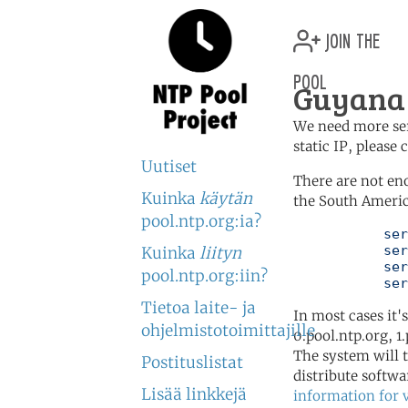
join the
pool
Guyana 
We need more serv
static IP, please
Uutiset
There are not en
Kuinka
käytän
the South Americ
pool.ntp.org:ia?
	   server 0.south-america.pool.ntp.org

	   server 1.south-america.pool.ntp.org

Kuinka
liityn
	   server 2.south-america.pool.ntp.org

pool.ntp.org:iin?
	   se
Tietoa laite- ja
In most cases it'
ohjelmistotoimittajille
0.pool.ntp.org, 1
The system will t
Postituslistat
distribute softwa
Lisää linkkejä
information for 