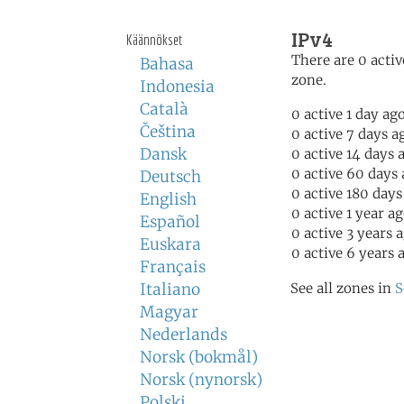
IPv4
Käännökset
There are 0 activ
Bahasa
zone.
Indonesia
Català
0 active 1 day ag
Čeština
0 active 7 days a
Dansk
0 active 14 days 
0 active 60 days
Deutsch
0 active 180 days
English
0 active 1 year a
Español
0 active 3 years 
Euskara
0 active 6 years 
Français
Italiano
See all zones in
S
Magyar
Nederlands
Norsk (bokmål)
Norsk (nynorsk)
Polski