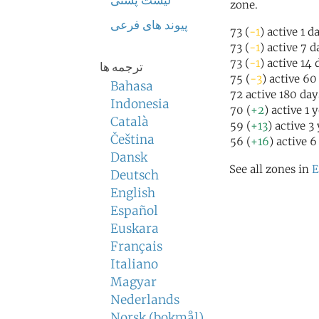
لیست پستی
zone.
پیوند های فرعی
73 (
-1
) active 1 d
73 (
-1
) active 7 
73 (
-1
) active 14
ترجمه ها
75 (
-3
) active 60
Bahasa
72 active 180 day
Indonesia
70 (
+2
) active 1 
Català
59 (
+13
) active 3
Čeština
56 (
+16
) active 6
Dansk
See all zones in
E
Deutsch
English
Español
Euskara
Français
Italiano
Magyar
Nederlands
Norsk (bokmål)