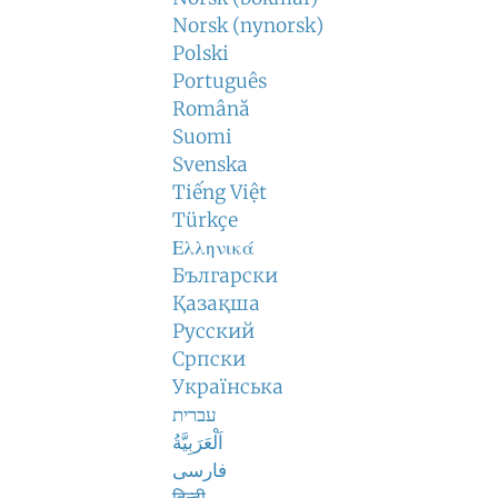
Norsk (nynorsk)
Polski
Português
Română
Suomi
Svenska
Tiếng Việt
Türkçe
Ελληνικά
Български
Қазақша
Русский
Српски
Українська
עברית
اَلْعَرَبِيَّةُ
فارسی