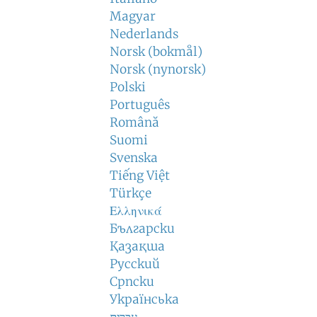
Magyar
Nederlands
Norsk (bokmål)
Norsk (nynorsk)
Polski
Português
Română
Suomi
Svenska
Tiếng Việt
Türkçe
Ελληνικά
Български
Қазақша
Русский
Српски
Українська