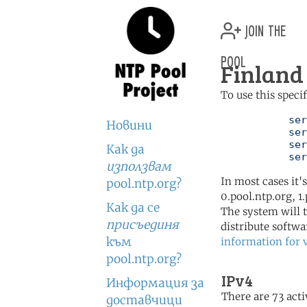
join the
pool
Finland 
To use this speci
	   server 0.fi.pool.ntp.org

Новини
	   server 1.fi.pool.ntp.org

	   server 2.fi.pool.ntp.org

Как да
	   se
използвам
In most cases it'
pool.ntp.org?
0.pool.ntp.org, 1
Как да се
The system will t
присъединя
distribute softwa
към
information for 
pool.ntp.org?
IPv4
Информация за
There are 73 acti
доставчици