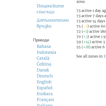
zone.
Пощенските
73 active 1 day a
списъци
73 active 7 days 
Допълнителни
73 active 14 days
връзки
75 (
-2
) active 6
72 (
+1
) active 18
70 (
+3
) active 1 
Преводи
59 (
+14
) active 3
Bahasa
55 (
+18
) active 6
Indonesia
See all zones in
E
Català
Čeština
Dansk
Deutsch
English
Español
Euskara
Français
Italiano