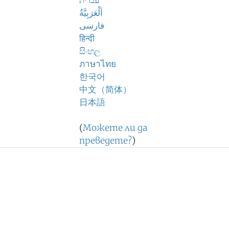
עברית
اَلْعَرَبِيَّةُ
فارسی
हिन्दी
සිංහල
ภาษาไทย
한국어
中文（简体）
日本語
(
Можете ли да
преведете?
)