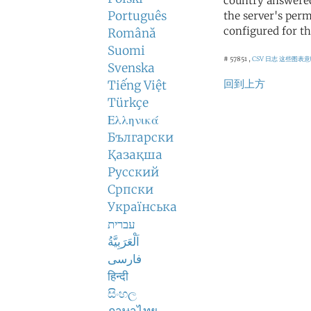
country answered
Português
the server's perm
configured for th
Română
Suomi
# 57851 ,
CSV 日志
这些图表意
Svenska
回到上方
Tiếng Việt
Türkçe
Ελληνικά
Български
Қазақша
Русский
Српски
Українська
עברית
اَلْعَرَبِيَّةُ
فارسی
हिन्दी
සිංහල