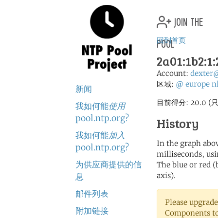
join the
pool
回到首页
2a01:1b2:1:
Account:
dexter
区域:
@
europe
n
新闻
目前得分: 20.0
我如何能
使用
pool.ntp.org?
History
我如何能
加入
In the graph abov
pool.ntp.org?
milliseconds, usin
为供应商提供的信
The blue or red (
axis).
息
邮件列表
Please upgrade
附加链接
Components to 