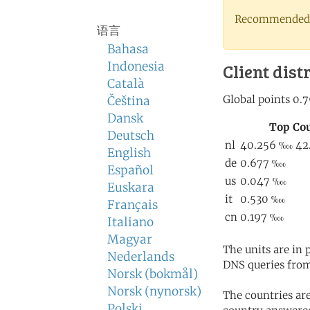
Recommended 
语言
Bahasa
Indonesia
Client dist
Català
Čeština
Dansk
Deutsch
English
Español
Euskara
Français
Italiano
Magyar
The units are in
Nederlands
DNS queries from
Norsk (bokmål)
Norsk (nynorsk)
The countries ar
Polski