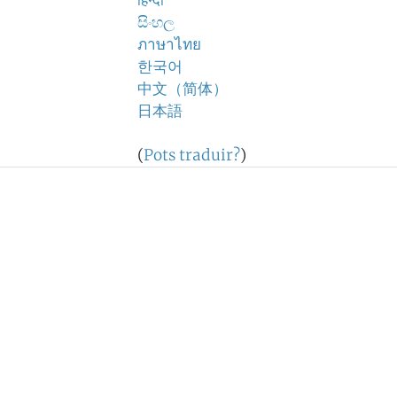
हिन्दी
සිංහල
ภาษาไทย
한국어
中文（简体）
日本語
(
Pots traduir?
)