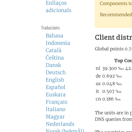
Enllaços
Components to 
adicionals
Recommended 
Traduccions
Client dist
Bahasa
Indonesia
Català
Čeština
Dansk
Deutsch
English
Español
Euskara
Français
Italiano
The units are in
Magyar
DNS queries from
Nederlands
Norsk (bokmål)