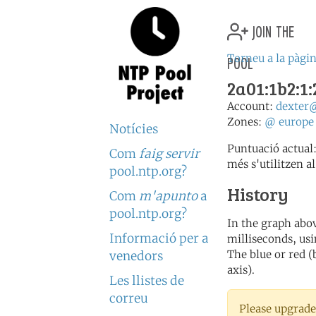
join the
pool
Torneu a la pàgin
2a01:1b2:1:
Account:
dexter
Zones:
@
europe
Notícies
Puntuació actual
Com
faig servir
més s'utilitzen al
pool.ntp.org?
History
Com
m'apunto
a
pool.ntp.org?
In the graph abov
Informació per a
milliseconds, usin
The blue or red (
venedors
axis).
Les llistes de
correu
Please upgrade