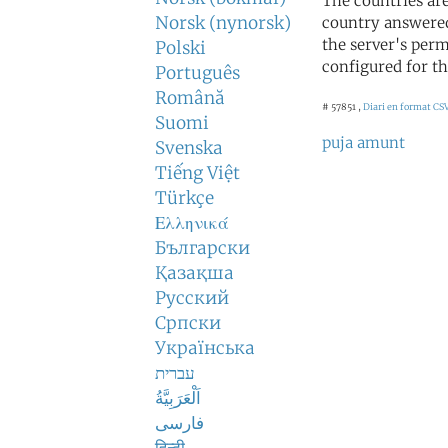
The countries ar
Norsk (nynorsk)
country answered
the server's perm
Polski
configured for th
Português
Română
# 57851 ,
Diari en format CS
Suomi
puja amunt
Svenska
Tiếng Việt
Türkçe
Ελληνικά
Български
Қазақша
Русский
Српски
Українська
עברית
اَلْعَرَبِيَّةُ
فارسی