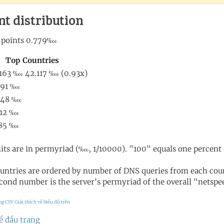
nt distribution
its are in permyriad (‱, 1/10000). "100" equals one percent 
untries are ordered by number of DNS queries from each coun
cond number is the server's permyriad of the overall "netspee
og CSV
Giải thích về biểu đồ trên
ề đầu trang