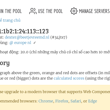
in the pool
use the pool
manage servers
ề trang chủ
:1b2:1:24:113::123
nt:
dexter@beetjevreemd.nl
(#34jts7)
vùng:
@
europe
nl
✓
 hoạt động: 20.0 (chỉ những máy chủ có chỉ số cao hơn 10 mớ
tory
 graph above the green, orange and red dots are offsets (in mill
ue or red (bigger) dots are the
calculated scores
(using the rig
se upgrade to a modern browser that supports Web Component
ommended browsers:
Chrome
,
Firefox
,
Safari
, or
Edge