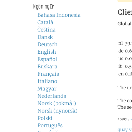
Ngôn ngữ
Clie
Bahasa Indonesia
Català
Čeština
Dansk
Deutsch
English
Español
Euskara
Français
Italiano
The un
Magyar
Nederlands
The co
Norsk (bokmål)
The se
Norsk (nynorsk)
Polski
# 57851 ,
L
Português
quay v