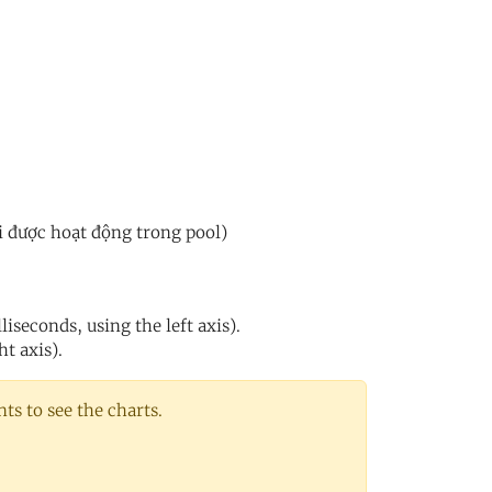
i được hoạt động trong pool)
iseconds, using the left axis).
ht axis).
s to see the charts.