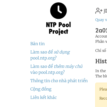
jo
Quay v
2a01
Accou
Phân 
Bản tin
Chỉ số
Làm sao để
sử dụng
pool.ntp.org?
His
Làm sao để
thêm máy chủ
In the
vào pool.ntp.org?
The bl
Thông tin cho nhà phát triển
Cộng đồng
Plea
Liên kết khác
Rec