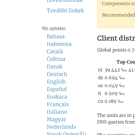
Levelezőlisták
Components to 
További linkek
Recommended 
Más nyelveken
Client dist
Bahasa
Indonesia
Català
Čeština
Dansk
Deutsch
English
Español
Euskara
Français
Italiano
The units are in
Magyar
DNS queries from
Nederlands
Norsk (bokmål)