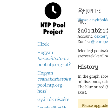
join the
pool
Vissza a nyitóold
2a01:1b2:1:
Account:
dexter
Zónák:
@
europe
Hírek
Jelenlegi pontsz
Hogyan
szerverek kerüln
használhatom
a
pool.ntp.org-ot?
History
Hogyan
In the graph abov
csatlakozhatok
a
milliseconds, usin
pool.ntp.org-
The blue or red (
hoz?
axis).
Gyártók részére
Please upgrade