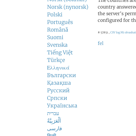
The countries ar
Norsk (nynorsk)
country answered
the server's perm
Polski
configured for th
Português
Română
# 57851 ,
CSV log
Mi olvasható
Suomi
fel
Svenska
Tiếng Việt
Türkçe
Ελληνικά
Български
Қазақша
Русский
Српски
Українська
עברית
اَلْعَرَبِيَّةُ
فارسی