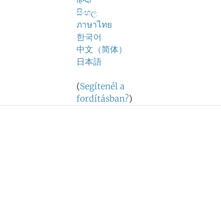
हिन्दी
සිංහල
ภาษาไทย
한국어
中文（简体）
日本語
(
Segítenél a
fordításban?
)