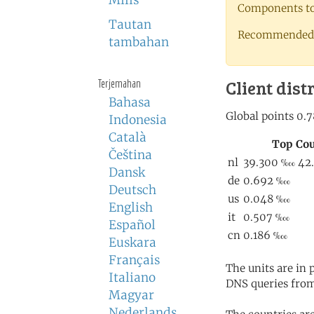
Milis
Components to 
Tautan
Recommended 
tambahan
Client dist
Terjemahan
Bahasa
Indonesia
Català
Čeština
Dansk
Deutsch
English
Español
Euskara
Français
The units are in
Italiano
DNS queries from
Magyar
Nederlands