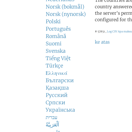
The countries ar
Norsk (bokmål)
country answered
the server's perm
Norsk (nynorsk)
configured for th
Polski
Português
# 57851 ,
Log CSV
Apa maksud
Română
ke atas
Suomi
Svenska
Tiếng Việt
Türkçe
Ελληνικά
Български
Қазақша
Русский
Српски
Українська
עברית
اَلْعَرَبِيَّةُ