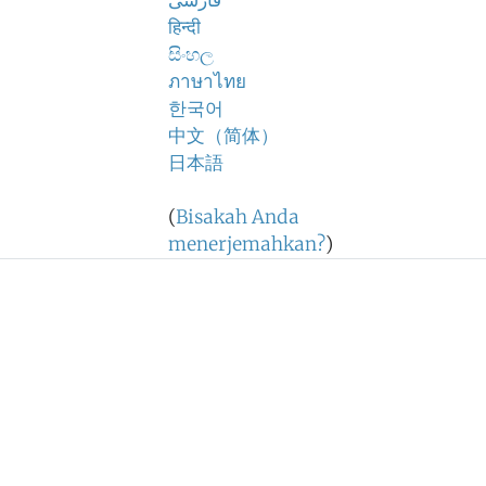
فارسی
हिन्दी
සිංහල
ภาษาไทย
한국어
中文（简体）
日本語
(
Bisakah Anda
menerjemahkan?
)