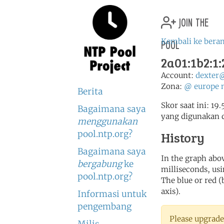
join the
pool
Kembali ke bera
2a01:1b2:1:
Account:
dexter
Zona:
@
europe
Berita
Skor saat ini: 19
Bagaimana saya
yang digunakan 
menggunakan
pool.ntp.org?
History
Bagaimana saya
In the graph abov
bergabung
ke
milliseconds, usin
pool.ntp.org?
The blue or red (
axis).
Informasi untuk
pengembang
Please upgrade