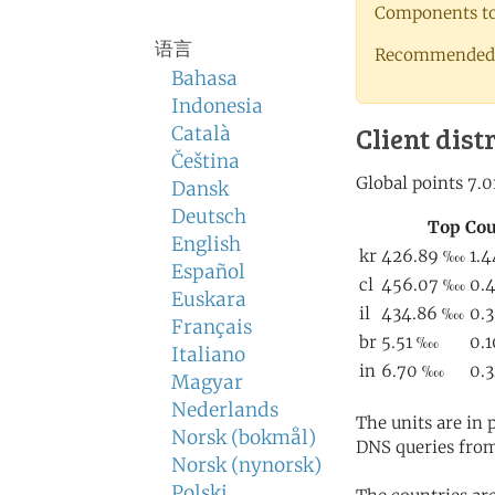
Components to 
语言
Recommended 
Bahasa
Indonesia
Client dist
Català
Čeština
Dansk
Deutsch
English
Español
Euskara
Français
Italiano
Magyar
Nederlands
The units are in
Norsk (bokmål)
DNS queries from
Norsk (nynorsk)
Polski