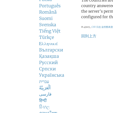
The countries ar
Português
country answered
the server's perm
Română
configured for th
Suomi
Svenska
# 49115 ,
CSV 日志
这些图表意
Tiếng Việt
回到上方
Türkçe
Ελληνικά
Български
Қазақша
Русский
Српски
Українська
עברית
اَلْعَرَبِيَّةُ
فارسی
हिन्दी
සිංහල