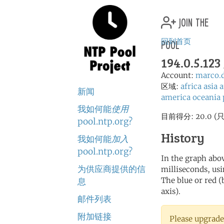
join the
pool
回到首页
194.0.5.123
Account:
marco.
区域:
africa
asia
a
新闻
america
oceania
我如何能
使用
目前得分: 20.0
pool.ntp.org?
History
我如何能
加入
pool.ntp.org?
In the graph abov
为供应商提供的信
milliseconds, usin
The blue or red (
息
axis).
邮件列表
附加链接
Please upgrade