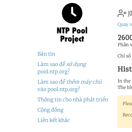
jo
Quay v
2600
Phân 
Bản tin
Chỉ số
Làm sao để
sử dụng
His
pool.ntp.org?
In the
Làm sao để
thêm máy chủ
The bl
vào pool.ntp.org?
Thông tin cho nhà phát triển
Plea
Cộng đồng
Rec
Liên kết khác