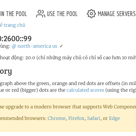
in the pool
use the pool
manage servers
ề trang chủ
:2600::99
vùng:
@
north-america
us
✓
 hoạt động: 20.0 (chỉ những máy chủ có chỉ số cao hơn 10 mớ
tory
 graph above the green, orange and red dots are offsets (in mill
ue or red (bigger) dots are the
calculated scores
(using the rig
se upgrade to a modern browser that supports Web Component
ommended browsers:
Chrome
,
Firefox
,
Safari
, or
Edge