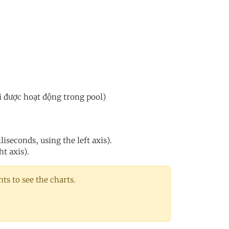
i được hoạt động trong pool)
iseconds, using the left axis).
ht axis).
s to see the charts.