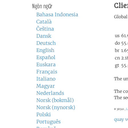
Clie
Ngôn ngữ
Bahasa Indonesia
Català
Čeština
Dansk
Deutsch
English
Español
Euskara
Français
Italiano
The un
Magyar
The co
Nederlands
The se
Norsk (bokmål)
Norsk (nynorsk)
# 38510 ,
L
Polski
quay v
Português