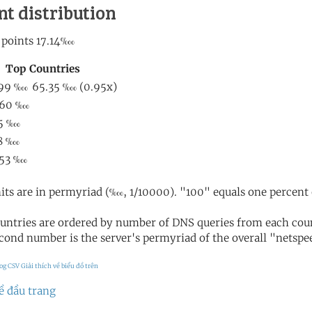
nt distribution
its are in permyriad (‱, 1/10000). "100" equals one percent 
untries are ordered by number of DNS queries from each coun
cond number is the server's permyriad of the overall "netspee
og CSV
Giải thích về biểu đồ trên
ề đầu trang