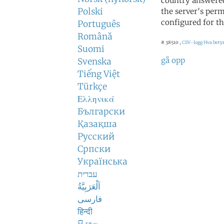
country answered
Polski
the server's perm
configured for th
Português
Română
# 38510 ,
CSV-logg
Hva betyr
Suomi
gå opp
Svenska
Tiếng Việt
Türkçe
Ελληνικά
Български
Қазақша
Русский
Српски
Українська
עברית
اَلْعَرَبِيَّةُ
فارسی
हिन्दी