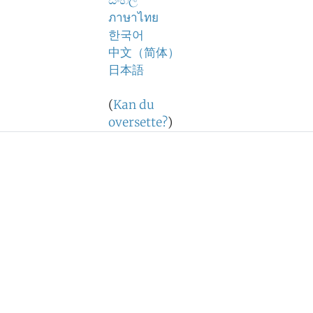
සිංහල
ภาษาไทย
한국어
中文（简体）
日本語
(
Kan du
oversette?
)