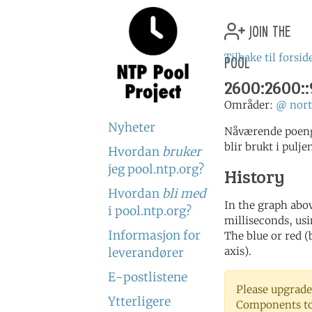
join the
pool
Tilbake til forsid
2600:2600::
Områder:
@
nor
Nyheter
Nåværende poeng
blir brukt i pulje
Hvordan
bruker
jeg pool.ntp.org?
History
Hvordan
bli med
In the graph abov
i pool.ntp.org?
milliseconds, usin
Informasjon for
The blue or red (
axis).
leverandører
E-postlistene
Please upgrade
Ytterligere
Components to 