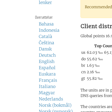
lenker
Recommended 
Oversettelser
Bahasa
Client dist
Indonesia
Català
Čeština
Dansk
Deutsch
English
Español
Euskara
Français
Italiano
The units are in
Magyar
DNS queries from
Nederlands
Norsk (bokmål)
The countries ar
Norsk (nynorsk)