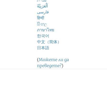
עברית
اَلْعَرَبِيَّةُ
فارسی
हिन्दी
සිංහල
ภาษาไทย
한국어
中文（简体）
日本語
(
Можете ли да
преведете?
)