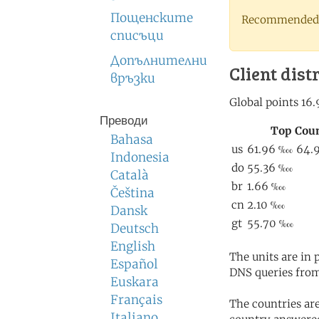
Пощенските
Recommended 
списъци
Допълнителни
Client dist
връзки
Преводи
Bahasa
Indonesia
Català
Čeština
Dansk
Deutsch
English
The units are in
Español
DNS queries from
Euskara
Français
The countries ar
Italiano