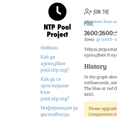
join the
pool
Обратно към н
2600:2600::
Зони:
@
north-a
Новини
Текущ резултат
използват в пу
Как да
използвам
History
pool.ntp.org?
In the graph abov
Как да се
milliseconds, usin
присъединя
The blue or red (
към
axis).
pool.ntp.org?
Информация за
Please upgrade
доставчици
Components to 