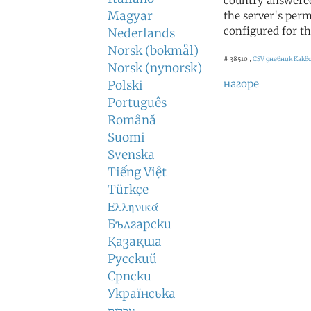
country answered
Magyar
the server's perm
configured for th
Nederlands
Norsk (bokmål)
# 38510 ,
CSV дневник
Какв
Norsk (nynorsk)
нагоре
Polski
Português
Română
Suomi
Svenska
Tiếng Việt
Türkçe
Ελληνικά
Български
Қазақша
Русский
Српски
Українська