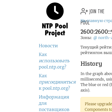
join the
pool
На главную стр
2600:2600::
Зоны:
@
north-
Новости
Текущий рейтинг
рейтингом выше
Как
использовать
History
pool.ntp.org?
In the graph abov
Как
milliseconds, usin
присоединиться
The blue or red (
к pool.ntp.org?
axis).
Информация
для
Please upgrade
поставщиков
Components to 