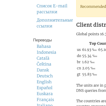
Список E-mail
Recommended 
рассылки
Дополнительные
Client dist
ссылки
Переводы
Bahasa
Indonesia
Català
Čeština
Dansk
Deutsch
English
The units are in
Español
DNS queries from
Euskara
Français
The countries ar
Italiano