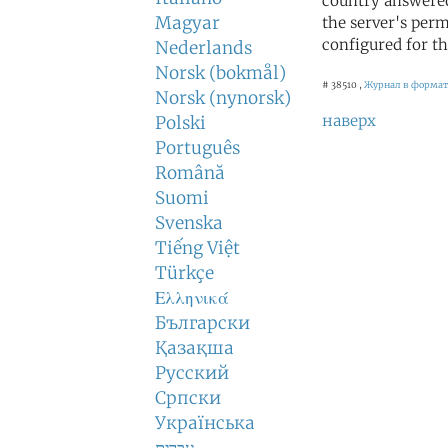
country answered
Magyar
the server's perm
configured for th
Nederlands
Norsk (bokmål)
# 38510 ,
Журнал в формат
Norsk (nynorsk)
наверх
Polski
Português
Română
Suomi
Svenska
Tiếng Việt
Türkçe
Ελληνικά
Български
Қазақша
Русский
Српски
Українська