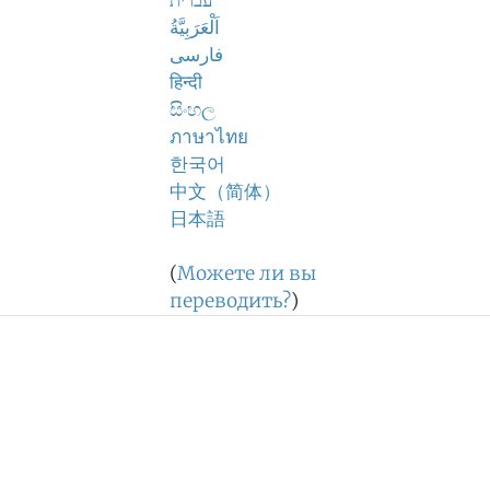
עברית
اَلْعَرَبِيَّةُ
فارسی
हिन्दी
සිංහල
ภาษาไทย
한국어
中文（简体）
日本語
(
Можете ли вы
переводить?
)