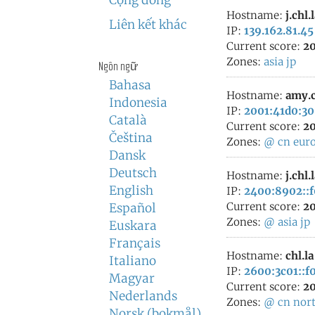
Cộng đồng
Hostname:
j.chl.
Liên kết khác
IP:
139.162.81.45
Current score:
20
Zones:
asia
jp
Ngôn ngữ
Bahasa
Hostname:
amy.c
Indonesia
IP:
2001:41d0:30
Català
Current score:
20
Čeština
Zones:
@
cn
eur
Dansk
Deutsch
Hostname:
j.chl.
English
IP:
2400:8902::f0
Current score:
20
Español
Zones:
@
asia
jp
Euskara
Français
Hostname:
chl.la
Italiano
IP:
2600:3c01::f0
Magyar
Current score:
20
Nederlands
Zones:
@
cn
nor
Norsk (bokmål)