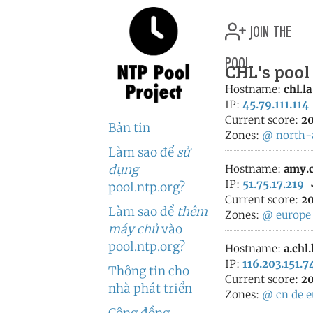
join the
pool
CHL's pool
Hostname:
chl.la
IP:
45.79.111.114
Current score:
20
Bản tin
Zones:
@
north-
Làm sao để
sử
dụng
Hostname:
amy.c
IP:
51.75.17.219
pool.ntp.org?
Current score:
20
Làm sao để
thêm
Zones:
@
europe
máy chủ
vào
pool.ntp.org?
Hostname:
a.chl.
IP:
116.203.151.7
Thông tin cho
Current score:
20
nhà phát triển
Zones:
@
cn
de
e