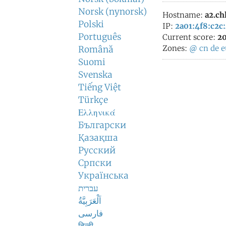
Norsk (nynorsk)
Hostname:
a2.chl
Polski
IP:
2a01:4f8:c2c
Português
Current score:
20
Zones:
@
cn
de
e
Română
Suomi
Svenska
Tiếng Việt
Türkçe
Ελληνικά
Български
Қазақша
Русский
Српски
Українська
עברית
اَلْعَرَبِيَّةُ
فارسی