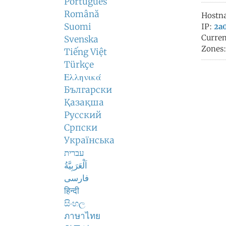
Português
Română
Hostn
Suomi
IP:
2a0
Curren
Svenska
Zones
Tiếng Việt
Türkçe
Ελληνικά
Български
Қазақша
Русский
Српски
Українська
עברית
اَلْعَرَبِيَّةُ
فارسی
हिन्दी
සිංහල
ภาษาไทย