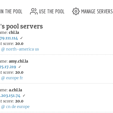
in the pool
use the pool
manage servers
s pool servers
ame:
chl.la
79.111.114
✓
t score:
20.0
:
@
north-america
us
ame:
amy.chl.la
75.17.219
✓
t score:
20.0
:
@
europe
fr
ame:
a.chl.la
.203.151.74
✓
t score:
20.0
:
@
cn
de
europe