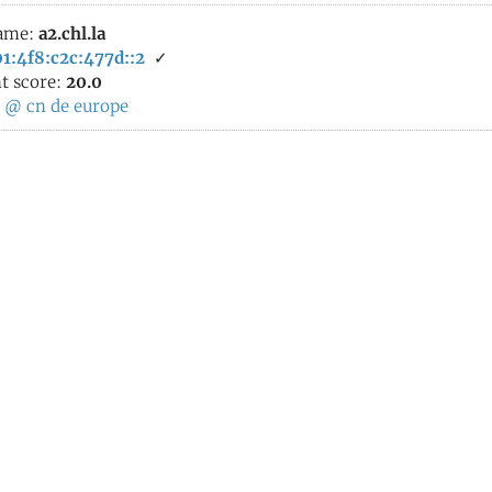
ame:
a2.chl.la
1:4f8:c2c:477d::2
✓
t score:
20.0
:
@
cn
de
europe