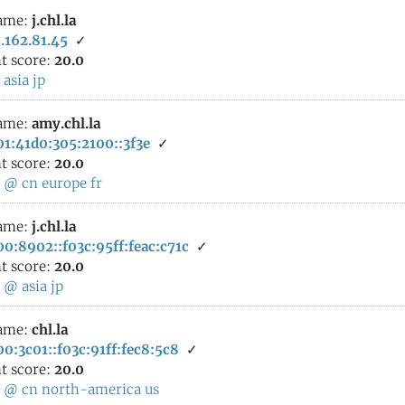
ame:
j.chl.la
.162.81.45
✓
t score:
20.0
:
asia
jp
ame:
amy.chl.la
1:41d0:305:2100::3f3e
✓
t score:
20.0
:
@
cn
europe
fr
ame:
j.chl.la
0:8902::f03c:95ff:feac:c71c
✓
t score:
20.0
:
@
asia
jp
ame:
chl.la
0:3c01::f03c:91ff:fec8:5c8
✓
t score:
20.0
:
@
cn
north-america
us