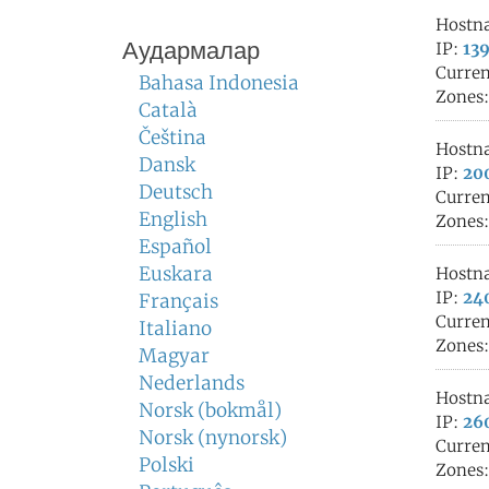
Hostn
Аудармалар
IP:
139
Curren
Bahasa Indonesia
Zones
Català
Čeština
Hostn
Dansk
IP:
200
Deutsch
Curren
English
Zones
Español
Euskara
Hostn
IP:
240
Français
Curren
Italiano
Zones
Magyar
Nederlands
Hostn
Norsk (bokmål)
IP:
260
Norsk (nynorsk)
Curren
Polski
Zones