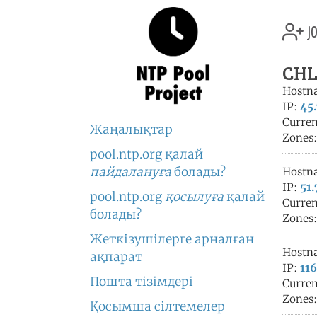
jo
CHL'
Hostn
IP:
45.
Curren
Жаңалықтар
Zones
pool.ntp.org қалай
пайдалануға
болады?
Hostn
IP:
51.
pool.ntp.org
қосылуға
қалай
Curren
болады?
Zones
Жеткізушілерге арналған
Hostn
ақпарат
IP:
116
Пошта тізімдері
Curren
Zones
Қосымша сілтемелер