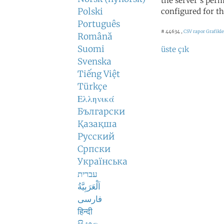
the server's perm
Polski
configured for th
Português
# 44634 ,
CSV rapor
Grafikle
Română
Suomi
üste çık
Svenska
Tiếng Việt
Türkçe
Ελληνικά
Български
Қазақша
Русский
Српски
Українська
עברית
اَلْعَرَبِيَّةُ
فارسی
हिन्दी