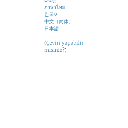
සිංහල
ภาษาไทย
한국어
中文（简体）
日本語
(
Çeviri yapabilir
misiniz?
)