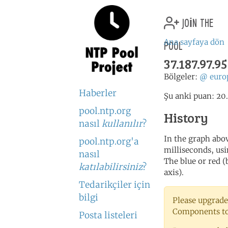
join the
pool
Ana sayfaya dön
37.187.97.95
Bölgeler:
@
euro
Haberler
Şu anki puan: 20.
pool.ntp.org
History
nasıl
kullanılır
?
In the graph abov
pool.ntp.org'a
milliseconds, usin
nasıl
The blue or red (
katılabilirsiniz
?
axis).
Tedarikçiler için
bilgi
Please upgrade
Components to 
Posta listeleri