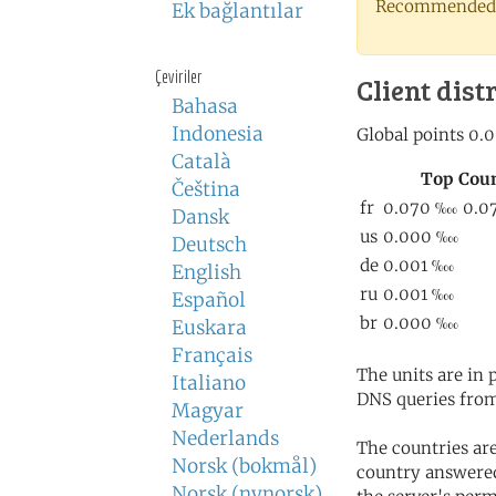
Recommended 
Ek bağlantılar
Çeviriler
Client dist
Bahasa
Indonesia
Català
Čeština
Dansk
Deutsch
English
Español
Euskara
Français
The units are in
Italiano
DNS queries from
Magyar
Nederlands
The countries ar
Norsk (bokmål)
country answered
Norsk (nynorsk)