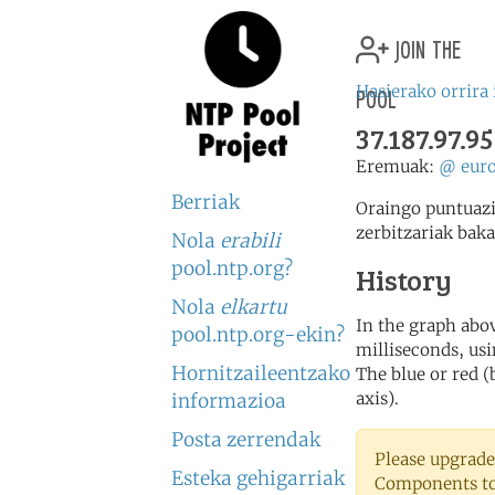
join the
pool
Hasierako orrira 
37.187.97.95
Eremuak:
@
eur
Berriak
Oraingo puntuazi
zerbitzariak baka
Nola
erabili
pool.ntp.org?
History
Nola
elkartu
In the graph abov
pool.ntp.org-ekin?
milliseconds, usin
Hornitzaileentzako
The blue or red (
axis).
informazioa
Posta zerrendak
Please upgrade
Esteka gehigarriak
Components to 