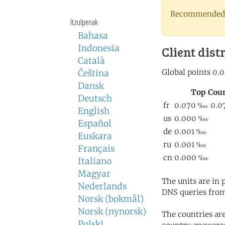
Recommended 
Itzulpenak
Bahasa
Indonesia
Client dist
Català
Čeština
Dansk
Deutsch
English
Español
Euskara
Français
Italiano
Magyar
The units are in
Nederlands
DNS queries from
Norsk (bokmål)
Norsk (nynorsk)
The countries ar
Polski