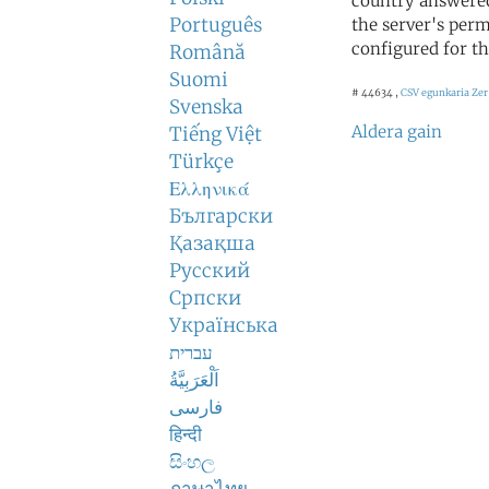
country answered
Português
the server's perm
configured for th
Română
Suomi
# 44634 ,
CSV egunkaria
Zer
Svenska
Aldera gain
Tiếng Việt
Türkçe
Ελληνικά
Български
Қазақша
Русский
Српски
Українська
עברית
اَلْعَرَبِيَّةُ
فارسی
हिन्दी
සිංහල