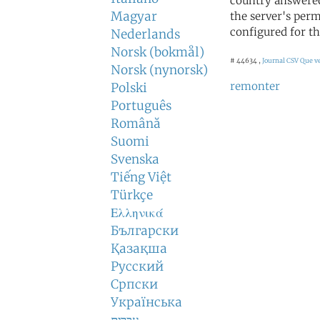
country answered
Magyar
the server's perm
configured for th
Nederlands
Norsk (bokmål)
# 44634 ,
Journal CSV
Que ve
Norsk (nynorsk)
remonter
Polski
Português
Română
Suomi
Svenska
Tiếng Việt
Türkçe
Ελληνικά
Български
Қазақша
Русский
Српски
Українська