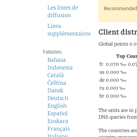
Les listes de
Recommended 
diffusion
Liens
Client dist
supplémentaires
Traductions
Bahasa
Indonesia
Català
Čeština
Dansk
Deutsch
English
The units are in
Español
DNS queries from
Euskara
Français
The countries ar
Italiano