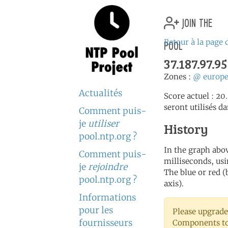
join the
pool
Retour à la page 
37.187.97.95
Zones :
@
europ
Actualités
Score actuel : 20
seront utilisés da
Comment puis-
je
utiliser
History
pool.ntp.org ?
In the graph abov
Comment puis-
milliseconds, usin
je
rejoindre
The blue or red (
pool.ntp.org ?
axis).
Informations
pour les
Please upgrade
fournisseurs
Components to 