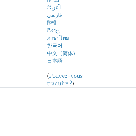
עברית
اَلْعَرَبِيَّةُ
فارسی
हिन्दी
සිංහල
ภาษาไทย
한국어
中文（简体）
日本語
(
Pouvez-vous
traduire ?
)