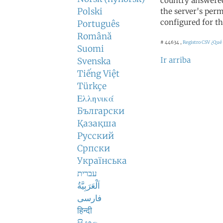
country answered
Polski
the server's perm
configured for th
Português
Română
# 44634 ,
Registro CSV
¿Qué 
Suomi
Ir arriba
Svenska
Tiếng Việt
Türkçe
Ελληνικά
Български
Қазақша
Русский
Српски
Українська
עברית
اَلْعَرَبِيَّةُ
فارسی
हिन्दी