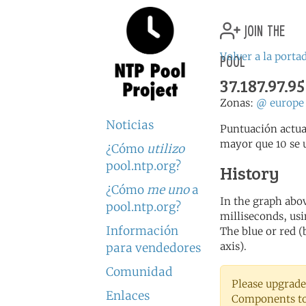
join the
pool
Volver a la porta
37.187.97.95
Zonas:
@
europe
Noticias
Puntuación actua
mayor que 10 se 
¿Cómo
utilizo
pool.ntp.org?
History
¿Cómo
me uno
a
In the graph abov
pool.ntp.org?
milliseconds, usin
Información
The blue or red (
axis).
para vendedores
Comunidad
Please upgrade
Enlaces
Components to 