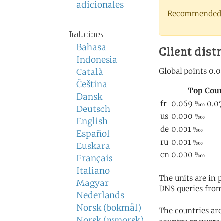
adicionales
Recommended 
Traducciones
Bahasa
Client dist
Indonesia
Català
Čeština
Dansk
Deutsch
English
Español
Euskara
Français
Italiano
The units are in
Magyar
DNS queries from
Nederlands
Norsk (bokmål)
The countries ar
Norsk (nynorsk)