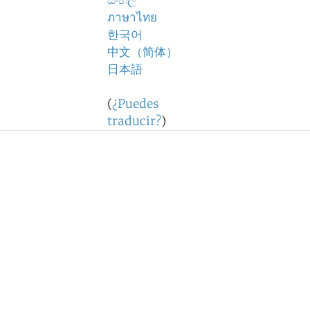
සිංහල
ภาษาไทย
한국어
中文（简体）
日本語
(
¿Puedes
traducir?
)