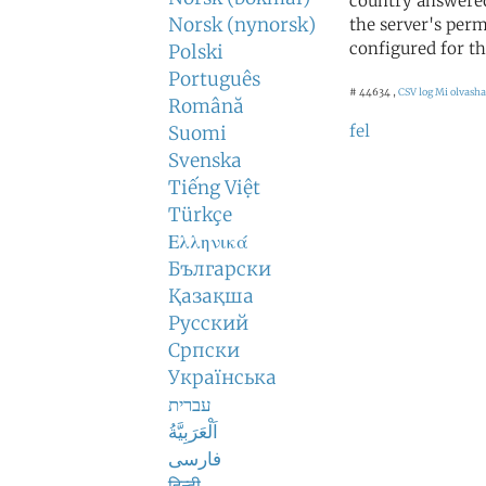
country answered
Norsk (nynorsk)
the server's perm
configured for th
Polski
Português
# 44634 ,
CSV log
Mi olvashat
Română
fel
Suomi
Svenska
Tiếng Việt
Türkçe
Ελληνικά
Български
Қазақша
Русский
Српски
Українська
עברית
اَلْعَرَبِيَّةُ
فارسی