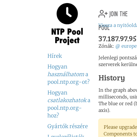
join the
pool
Vissza a nyitóold
37.187.97.95
Zónák:
@
europe
Hírek
Jelenlegi pontsz
szerverek kerüln
Hogyan
használhatom
a
History
pool.ntp.org-ot?
In the graph abov
Hogyan
milliseconds, usin
csatlakozhatok
a
The blue or red (
pool.ntp.org-
axis).
hoz?
Gyártók részére
Please upgrade
Components to 