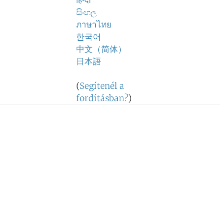
हिन्दी
සිංහල
ภาษาไทย
한국어
中文（简体）
日本語
(
Segítenél a
fordításban?
)