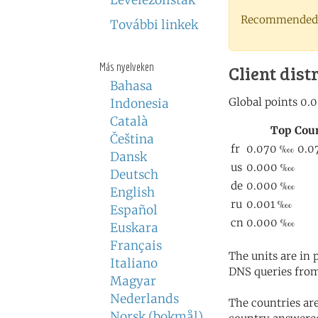
Levelezőlisták
Recommended 
További linkek
Más nyelveken
Client dist
Bahasa
Indonesia
Català
Čeština
Dansk
Deutsch
English
Español
Euskara
Français
The units are in
Italiano
DNS queries from
Magyar
Nederlands
The countries ar
Norsk (bokmål)