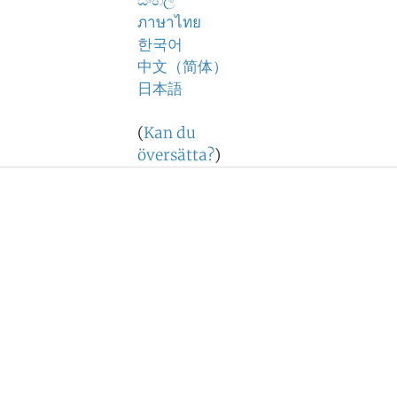
සිංහල
ภาษาไทย
한국어
中文（简体）
日本語
(
Kan du
översätta?
)