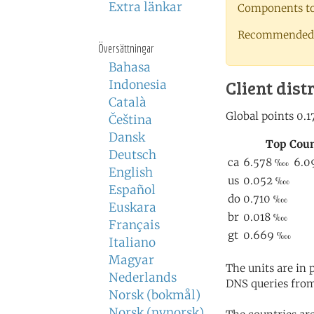
Extra länkar
Components to 
Recommended 
Översättningar
Bahasa
Client dist
Indonesia
Català
Čeština
Dansk
Deutsch
English
Español
Euskara
Français
Italiano
Magyar
The units are in
Nederlands
DNS queries from
Norsk (bokmål)
Norsk (nynorsk)