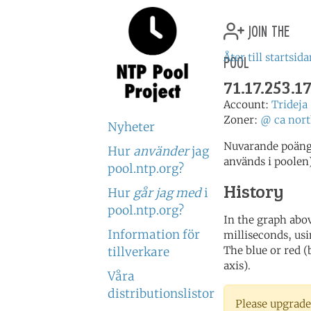
join the
pool
Åter till startsid
71.17.253.1
Account:
Trideja
Zoner:
@
ca
nor
Nyheter
Nuvarande poäng:
Hur
använder
jag
används i poolen
pool.ntp.org?
History
Hur
går jag med
i
pool.ntp.org?
In the graph abov
Information för
milliseconds, usin
The blue or red (
tillverkare
axis).
Våra
distributionslistor
Please upgrade