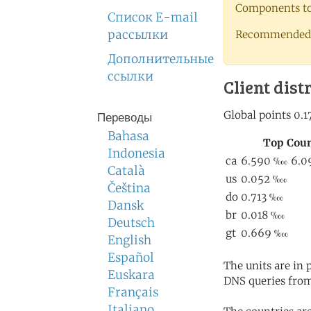
Components to 
Список E-mail
рассылки
Recommended 
Дополнительные
ссылки
Client dist
Переводы
Bahasa
Indonesia
Català
Čeština
Dansk
Deutsch
English
Español
The units are in
Euskara
DNS queries from
Français
Italiano