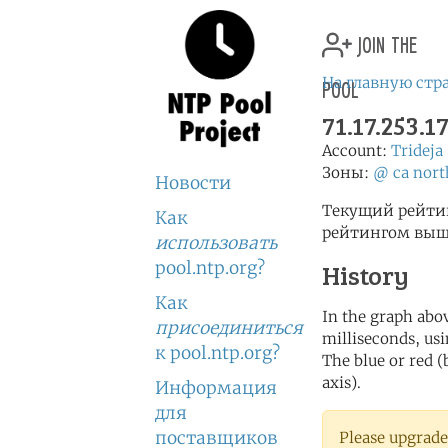
join the
pool
На главную стр
71.17.253.1
Account:
Trideja
Зоны:
@
ca
nort
Новости
Текущий рейтинг
Как
рейтингом выше
использовать
pool.ntp.org?
History
Как
In the graph abov
присоединиться
milliseconds, usin
к pool.ntp.org?
The blue or red (
axis).
Информация
для
поставщиков
Please upgrade