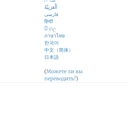
עברית
اَلْعَرَبِيَّةُ
فارسی
हिन्दी
සිංහල
ภาษาไทย
한국어
中文（简体）
日本語
(
Можете ли вы
переводить?
)