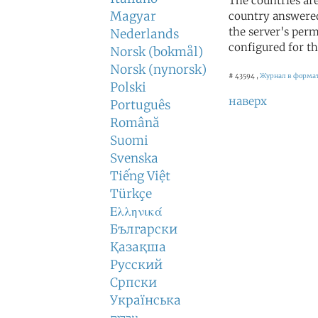
The countries ar
Magyar
country answered
the server's perm
Nederlands
configured for th
Norsk (bokmål)
Norsk (nynorsk)
# 43594 ,
Журнал в формат
Polski
наверх
Português
Română
Suomi
Svenska
Tiếng Việt
Türkçe
Ελληνικά
Български
Қазақша
Русский
Српски
Українська