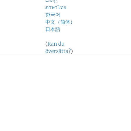
සිංහල
ภาษาไทย
한국어
中文（简体）
日本語
(
Kan du
översätta?
)