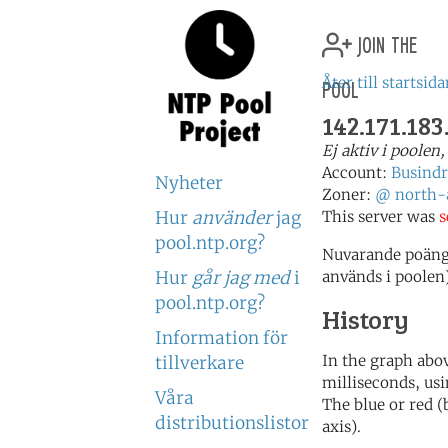
join the
pool
Åter till startsid
142.171.183
Ej aktiv i poolen
Account:
Busindr
Nyheter
Zoner:
@
north-
Hur
använder
jag
This server was
s
pool.ntp.org?
Nuvarande poäng:
Hur
går jag med
i
används i poolen
pool.ntp.org?
History
Information för
In the graph abov
tillverkare
milliseconds, usin
Våra
The blue or red (
distributionslistor
axis).