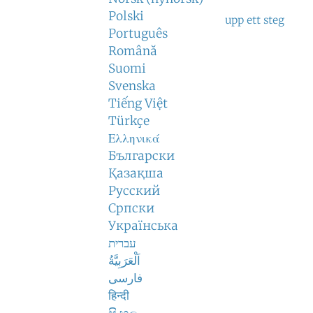
Polski
upp ett steg
Português
Română
Suomi
Svenska
Tiếng Việt
Türkçe
Ελληνικά
Български
Қазақша
Русский
Српски
Українська
עברית
اَلْعَرَبِيَّةُ
فارسی
हिन्दी