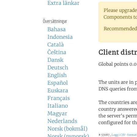
Extra länkar
Please upgrade
Components to 
Översättningar
Recommended 
Bahasa
Indonesia
Català
Client dist
Čeština
Dansk
Deutsch
English
The units are in
Español
DNS queries from
Euskara
Français
The countries ar
Italiano
country answered
Magyar
the server's perm
Nederlands
configured for th
Norsk (bokmål)
Norsk (nynorsk)
# 57087 ,
Logg i CSV-format