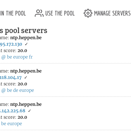
in the pool
use the pool
manage servers
s pool servers
ame:
ntp.heppen.be
95.172.130
✓
t score:
20.0
:
@
be
europe
fr
ame:
ntp.heppen.be
118.104.17
✓
t score:
20.0
:
@
be
de
europe
ame:
ntp.heppen.be
.142.225.68
✓
t score:
20.0
:
be
europe