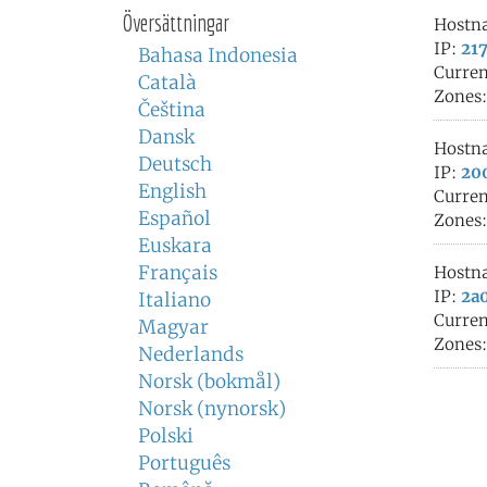
Översättningar
Hostn
IP:
217
Bahasa Indonesia
Curren
Català
Zones
Čeština
Dansk
Hostn
Deutsch
IP:
200
English
Curren
Español
Zones
Euskara
Français
Hostn
IP:
2a0
Italiano
Curren
Magyar
Zones
Nederlands
Norsk (bokmål)
Norsk (nynorsk)
Polski
Português