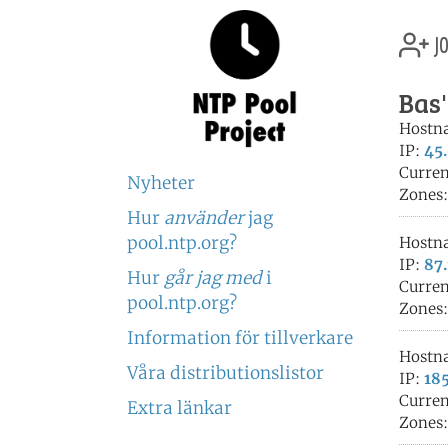
jo
Bas'
Hostn
IP:
45.
Curren
Nyheter
Zones
Hur
använder
jag
pool.ntp.org?
Hostn
IP:
87.
Hur
går jag med
i
Curren
pool.ntp.org?
Zones
Information för tillverkare
Hostn
Våra distributionslistor
IP:
185
Curren
Extra länkar
Zones