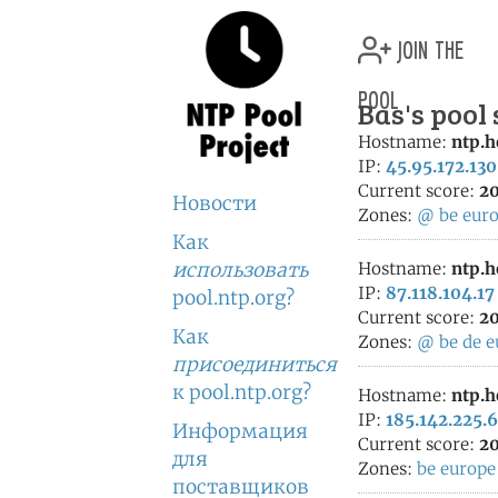
join the
pool
Bas's pool
Hostname:
ntp.h
IP:
45.95.172.130
Current score:
20
Новости
Zones:
@
be
eur
Как
использовать
Hostname:
ntp.h
IP:
87.118.104.17
pool.ntp.org?
Current score:
20
Как
Zones:
@
be
de
e
присоединиться
к pool.ntp.org?
Hostname:
ntp.h
IP:
185.142.225.
Информация
Current score:
20
для
Zones:
be
europe
поставщиков