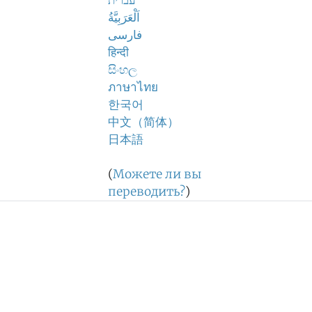
עברית
اَلْعَرَبِيَّةُ
فارسی
हिन्दी
සිංහල
ภาษาไทย
한국어
中文（简体）
日本語
(
Можете ли вы
переводить?
)