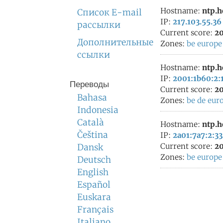
Hostname:
ntp.h
Список E-mail
IP:
217.103.55.36
рассылки
Current score:
20
Дополнительные
Zones:
be
europe
ссылки
Hostname:
ntp.h
IP:
2001:1b60:2:1
Переводы
Current score:
20
Bahasa
Zones:
be
de
eur
Indonesia
Català
Hostname:
ntp.h
Čeština
IP:
2a01:7a7:2:33
Current score:
20
Dansk
Zones:
be
europe
Deutsch
English
Español
Euskara
Français
Italiano