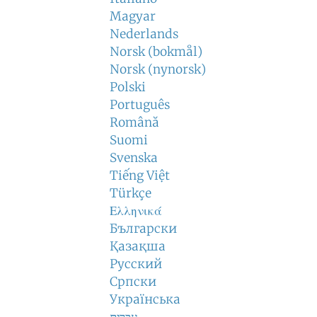
Magyar
Nederlands
Norsk (bokmål)
Norsk (nynorsk)
Polski
Português
Română
Suomi
Svenska
Tiếng Việt
Türkçe
Ελληνικά
Български
Қазақша
Русский
Српски
Українська