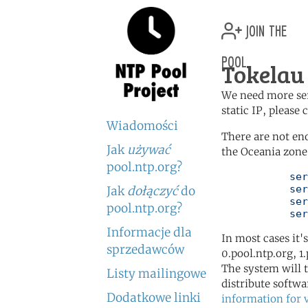
join the
pool
Tokelau 
We need more serv
static IP, please
Wiadomości
There are not en
Jak
używać
the Oceania zone 
pool.ntp.org?
	   server 0.oceania.pool.ntp.org

	   server 1.oceania.pool.ntp.org

Jak
dołączyć
do
	   server 2.oceania.pool.ntp.org

pool.ntp.org?
	   se
Informacje dla
In most cases it'
sprzedawców
0.pool.ntp.org, 1
The system will t
Listy mailingowe
distribute softwa
Dodatkowe linki
information for 