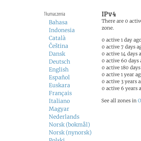
IPv4
Tłumaczenia
There are 0 activ
Bahasa
zone.
Indonesia
Català
0 active 1 day ag
Čeština
0 active 7 days a
Dansk
0 active 14 days 
0 active 60 days
Deutsch
0 active 180 days
English
0 active 1 year a
Español
0 active 3 years 
Euskara
0 active 6 years 
Français
Italiano
See all zones in
O
Magyar
Nederlands
Norsk (bokmål)
Norsk (nynorsk)
Polski