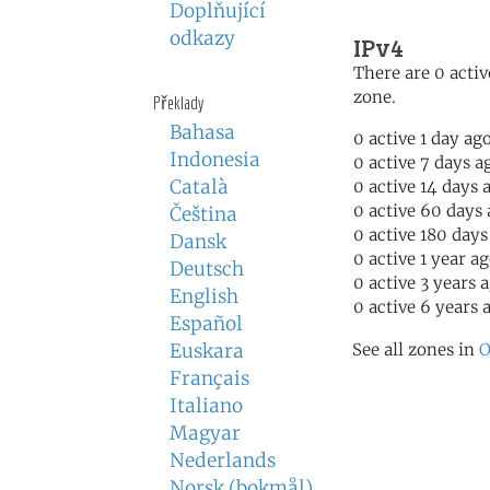
Doplňující
odkazy
IPv4
There are 0 activ
zone.
Překlady
Bahasa
0 active 1 day ag
Indonesia
0 active 7 days a
Català
0 active 14 days 
0 active 60 days
Čeština
0 active 180 days
Dansk
0 active 1 year a
Deutsch
0 active 3 years 
English
0 active 6 years 
Español
Euskara
See all zones in
O
Français
Italiano
Magyar
Nederlands
Norsk (bokmål)