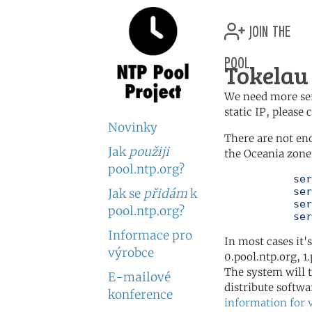
join the
pool
Tokelau 
We need more serv
static IP, please
Novinky
There are not en
Jak
použiji
the Oceania zone 
pool.ntp.org?
	   server 0.oceania.pool.ntp.org

	   server 1.oceania.pool.ntp.org

Jak se
přidám
k
	   server 2.oceania.pool.ntp.org

pool.ntp.org?
	   se
Informace pro
In most cases it'
výrobce
0.pool.ntp.org, 1
The system will t
E-mailové
distribute softwa
konference
information for 