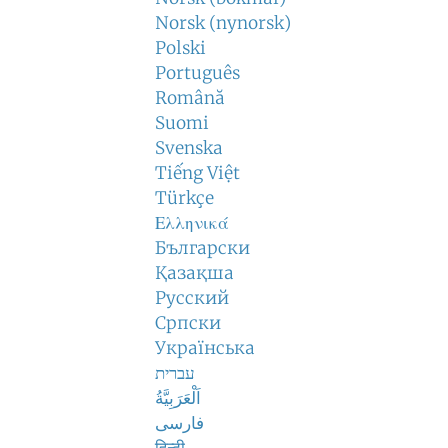
Norsk (nynorsk)
Polski
Português
Română
Suomi
Svenska
Tiếng Việt
Türkçe
Ελληνικά
Български
Қазақша
Русский
Српски
Українська
עברית
اَلْعَرَبِيَّةُ
فارسی