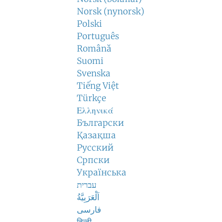
Norsk (nynorsk)
Polski
Português
Română
Suomi
Svenska
Tiếng Việt
Türkçe
Ελληνικά
Български
Қазақша
Русский
Српски
Українська
עברית
اَلْعَرَبِيَّةُ
فارسی