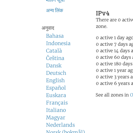
मेलिंग सूची
अन्य लिंक
IPv4
There are 0 activ
zone.
अनुवाद
Bahasa
0 active 1 day ag
Indonesia
0 active 7 days a
Català
0 active 14 days 
0 active 60 days
Čeština
0 active 180 days
Dansk
0 active 1 year a
Deutsch
0 active 3 years 
English
0 active 6 years 
Español
Euskara
See all zones in
O
Français
Italiano
Magyar
Nederlands
Norsk (bokmål)