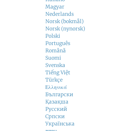
Magyar
Nederlands
Norsk (bokmål)
Norsk (nynorsk)
Polski
Português
Română
Suomi
Svenska
Tiếng Việt
Türkçe
Ελληνικά
Български
Қазақша
Русский
Српски
Українська