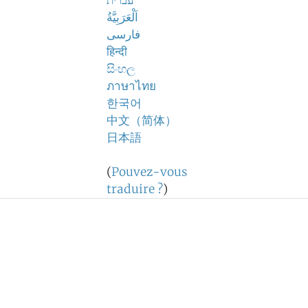
עברית
اَلْعَرَبِيَّةُ
فارسی
हिन्दी
සිංහල
ภาษาไทย
한국어
中文（简体）
日本語
(
Pouvez-vous
traduire ?
)