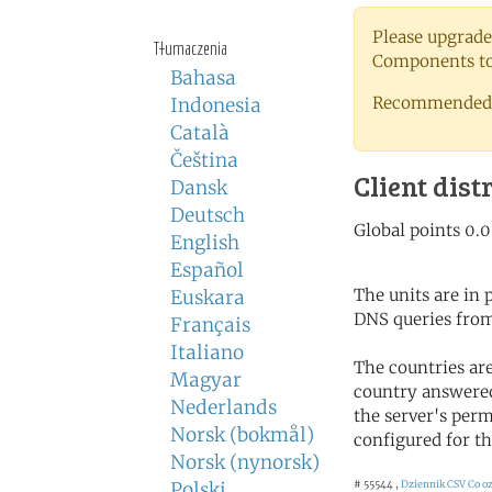
Please upgrade
Tłumaczenia
Components to 
Bahasa
Recommended 
Indonesia
Català
Čeština
Client dist
Dansk
Deutsch
English
Español
The units are in
Euskara
DNS queries from
Français
Italiano
The countries ar
Magyar
country answered
Nederlands
the server's perm
Norsk (bokmål)
configured for th
Norsk (nynorsk)
Polski
# 55544 ,
Dziennik CSV
Co o