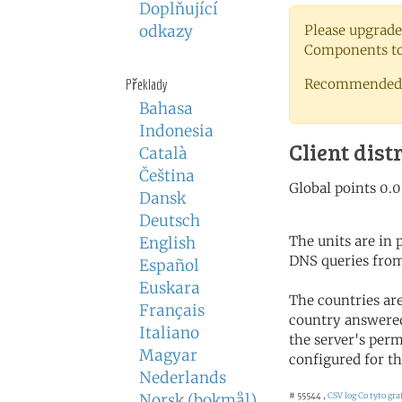
Doplňující
odkazy
Please upgrade
Components to 
Překlady
Recommended 
Bahasa
Indonesia
Client dist
Català
Čeština
Dansk
Deutsch
The units are in
English
DNS queries from
Español
Euskara
The countries ar
Français
country answered
Italiano
the server's perm
Magyar
configured for th
Nederlands
Norsk (bokmål)
# 55544 ,
CSV log
Co tyto gr