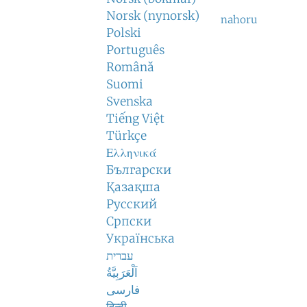
Norsk (nynorsk)
nahoru
Polski
Português
Română
Suomi
Svenska
Tiếng Việt
Türkçe
Ελληνικά
Български
Қазақша
Русский
Српски
Українська
עברית
اَلْعَرَبِيَّةُ
فارسی