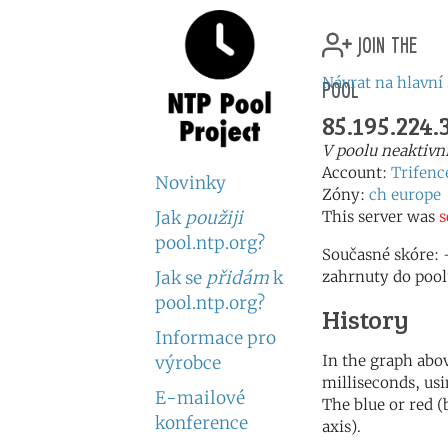
join the
pool
Návrat na hlavní
85.195.224.
V poolu neaktivn
Account:
Trifenc
Novinky
Zóny:
ch
europe
Jak
použiji
This server was
s
pool.ntp.org?
Současné skóre: 
Jak se
přidám
k
zahrnuty do pool
pool.ntp.org?
History
Informace pro
In the graph abov
výrobce
milliseconds, usin
E-mailové
The blue or red (
konference
axis).