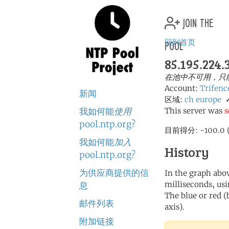
join the
pool
回到首页
85.195.224.
在池中不可用，只
Account:
Trifenc
新闻
区域:
ch
europe
我如何能
使用
This server was
s
pool.ntp.org?
目前得分: -100.
我如何能
加入
History
pool.ntp.org?
为供应商提供的信
In the graph abov
milliseconds, usin
息
The blue or red (
邮件列表
axis).
附加链接