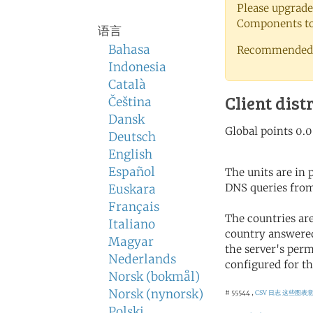
Please upgrade
Components to 
语言
Bahasa
Recommended 
Indonesia
Català
Client dist
Čeština
Dansk
Deutsch
English
Español
The units are in
DNS queries from
Euskara
Français
The countries ar
Italiano
country answered
Magyar
the server's perm
Nederlands
configured for th
Norsk (bokmål)
Norsk (nynorsk)
# 55544 ,
CSV 日志
这些图表
Polski