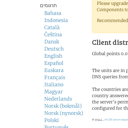
Please upgrade
תרגומים
Components to 
Bahasa
Indonesia
Recommended 
Català
Čeština
Client dist
Dansk
Deutsch
English
Español
Euskara
The units are in
DNS queries from
Français
Italiano
The countries ar
Magyar
country answered
Nederlands
the server's perm
Norsk (bokmål)
configured for th
Norsk (nynorsk)
Polski
לוג CSV
# 55544 ,
Português