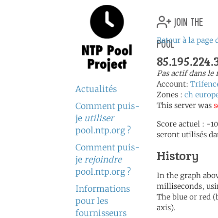
join the
pool
Retour à la page 
85.195.224.
Pas actif dans le
Account:
Trifenc
Actualités
Zones :
ch
europ
Comment puis-
This server was
s
je
utiliser
Score actuel : -1
pool.ntp.org ?
seront utilisés da
Comment puis-
History
je
rejoindre
pool.ntp.org ?
In the graph abov
milliseconds, usin
Informations
The blue or red (
pour les
axis).
fournisseurs