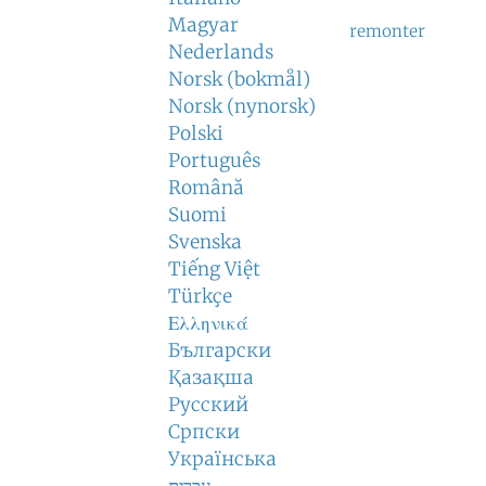
Magyar
remonter
Nederlands
Norsk (bokmål)
Norsk (nynorsk)
Polski
Português
Română
Suomi
Svenska
Tiếng Việt
Türkçe
Ελληνικά
Български
Қазақша
Русский
Српски
Українська