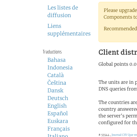
Les listes de
Please upgrade
diffusion
Components to 
Liens
Recommended 
supplémentaires
Client dist
Traductions
Bahasa
Indonesia
Català
The units are in
Čeština
DNS queries from
Dansk
Deutsch
The countries ar
English
country answered
Español
the server's perm
Euskara
configured for th
Français
Italiano
# 55544 ,
Journal CSV
Que ve