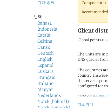
기타 링크
Components to 
Recommended 
번역
Bahasa
Client dist
Indonesia
Català
Čeština
Dansk
Deutsch
The units are in
English
DNS queries from
Español
The countries ar
Euskara
country answered
Français
the server's perm
Italiano
configured for th
Magyar
Nederlands
# 62939 ,
CSV 로그
그래프가 
Norsk (bokmål)
위로 가기
Norsk (nynorsk)