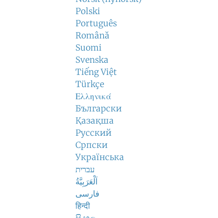
Polski
Português
Română
Suomi
Svenska
Tiếng Việt
Türkçe
Ελληνικά
Български
Қазақша
Русский
Српски
Українська
עברית
اَلْعَرَبِيَّةُ
فارسی
हिन्दी