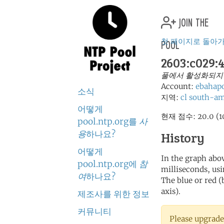
join the
pool
첫 페이지로 돌아
2603:c029:
풀에서 활성화되지
Account:
ebahap
소식
지역:
cl
south-am
어떻게
현재 점수: 20.0
pool.ntp.org를
사
용
하나요?
History
어떻게
In the graph abov
pool.ntp.org에
참
milliseconds, usin
여
하나요?
The blue or red (
axis).
제조사를 위한 정보
커뮤니티
Please upgrade