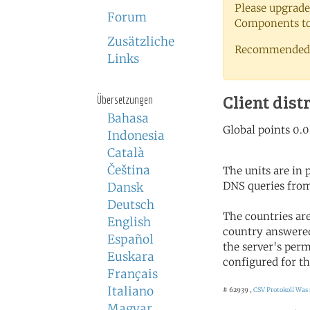
Please upgrade
Forum
Components to 
Zusätzliche
Recommended 
Links
Client dist
Übersetzungen
Bahasa
Indonesia
Català
Čeština
The units are in
DNS queries from
Dansk
Deutsch
The countries ar
English
country answered
Español
the server's perm
Euskara
configured for th
Français
Italiano
# 62939 ,
CSV Protokoll
Was 
Magyar