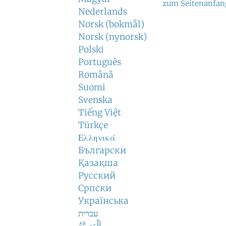
zum Seitenanfan
Nederlands
Norsk (bokmål)
Norsk (nynorsk)
Polski
Português
Română
Suomi
Svenska
Tiếng Việt
Türkçe
Ελληνικά
Български
Қазақша
Русский
Српски
Українська
עברית