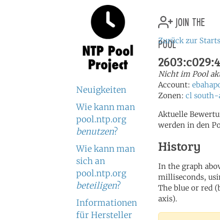
join the
pool
Zurück zur Starts
2603:c029:
Nicht im Pool ak
Account:
ebahap
Neuigkeiten
Zonen:
cl
south-
Wie kann man
Aktuelle Bewertu
pool.ntp.org
werden in den P
benutzen
?
History
Wie kann man
sich an
In the graph abov
pool.ntp.org
milliseconds, usin
beteiligen
?
The blue or red (
axis).
Informationen
für Hersteller