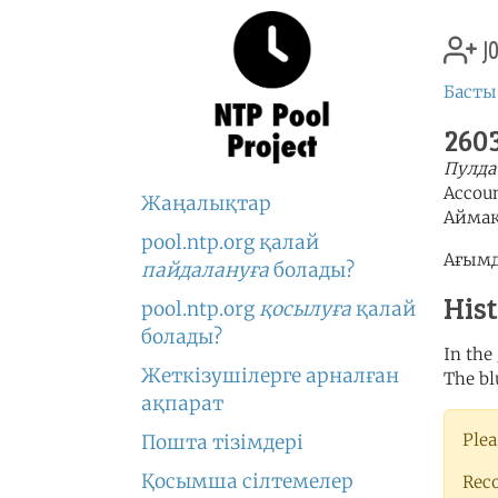
jo
Басты
2603
Пулда
Accou
Жаңалықтар
Аймақ
pool.ntp.org қалай
Ағымд
пайдалануға
болады?
His
pool.ntp.org
қосылуға
қалай
болады?
In the
Жеткізушілерге арналған
The bl
ақпарат
Plea
Пошта тізімдері
Қосымша сілтемелер
Rec