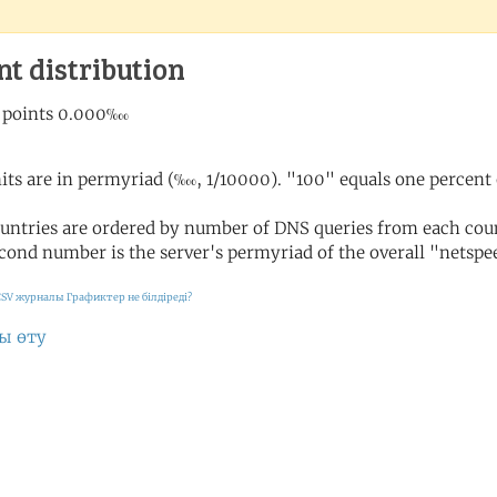
nt distribution
its are in permyriad (‱, 1/10000). "100" equals one percent 
untries are ordered by number of DNS queries from each coun
cond number is the server's permyriad of the overall "netspee
CSV журналы
Графиктер не білдіреді?
ы өту