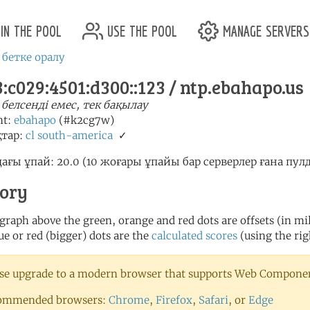
in the pool
use the pool
manage servers
 бетке оралу
:c029:4501:d300::123 / ntp.ebahapo.us
 белсенді емес, тек бақылау
nt:
ebahapo
(#k2cg7w)
тар:
cl
south-america
✓
ағы ұпай: 20.0 (10 жоғары ұпайы бар серверлер ғана пу
tory
 graph above the green, orange and red dots are offsets (in mill
ue or red (bigger) dots are the
calculated scores
(using the rig
se upgrade to a modern browser that supports Web Component
ommended browsers:
Chrome
,
Firefox
,
Safari
, or
Edge