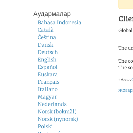
Аудармалар
Clie
Bahasa Indonesia
Català
Čeština
Dansk
The un
Deutsch
English
The co
Español
The se
Euskara
# 62939 ,
Français
Italiano
жоғар
Magyar
Nederlands
Norsk (bokmål)
Norsk (nynorsk)
Polski