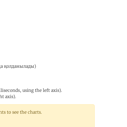
лда қолданылады)
iseconds, using the left axis).
ht axis).
s to see the charts.