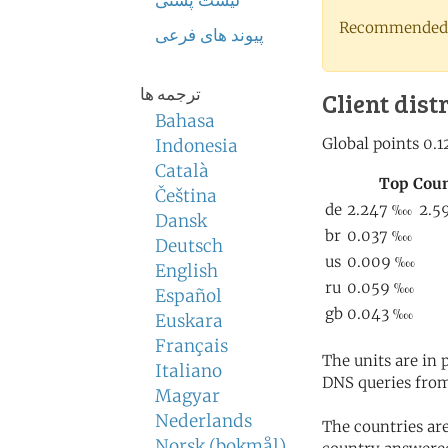
لیست پستی
Recommended 
پیوند های فرعی
ترجمه ها
Client dist
Bahasa
Indonesia
Català
Čeština
Dansk
Deutsch
English
Español
Euskara
Français
The units are in
Italiano
DNS queries from
Magyar
Nederlands
The countries ar
Norsk (bokmål)