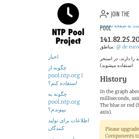
join the
pool
شت به صفحه نخست
141.82.25.2
eur
de
@
مناطق:
اخبار
% (فقط سرور هایی که امتیاز بالای 2 درصد را دارند، در استخر
استفاده میشوند)
چگونه از
pool.ntp.org I
History
استفاده
کنم؟
In the graph abov
چگونه به
milliseconds, usin
pool.ntp.org
The blue or red (
بپیوندم
؟
axis).
اطلاعات برای تولید
کنندگان
Please upgrade
Components to 