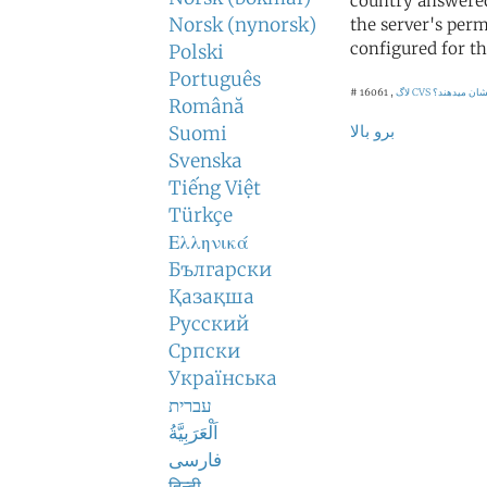
country answered
Norsk (nynorsk)
the server's perm
configured for th
Polski
Português
نشان میدهند؟
لاگ CVS
# 16061 ,
Română
برو بالا
Suomi
Svenska
Tiếng Việt
Türkçe
Ελληνικά
Български
Қазақша
Русский
Српски
Українська
עברית
اَلْعَرَبِيَّةُ
فارسی