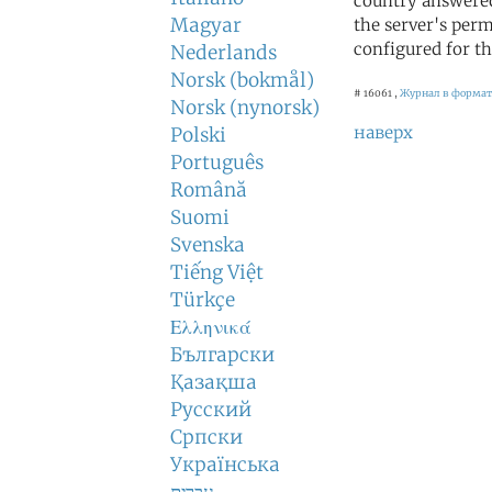
country answered
Magyar
the server's perm
configured for th
Nederlands
Norsk (bokmål)
# 16061 ,
Журнал в формат
Norsk (nynorsk)
наверх
Polski
Português
Română
Suomi
Svenska
Tiếng Việt
Türkçe
Ελληνικά
Български
Қазақша
Русский
Српски
Українська