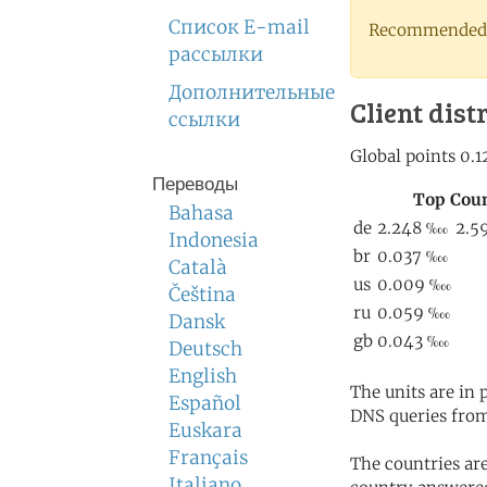
Список E-mail
Recommended 
рассылки
Дополнительные
Client dist
ссылки
Переводы
Bahasa
Indonesia
Català
Čeština
Dansk
Deutsch
English
The units are in
Español
DNS queries from
Euskara
Français
The countries ar
Italiano