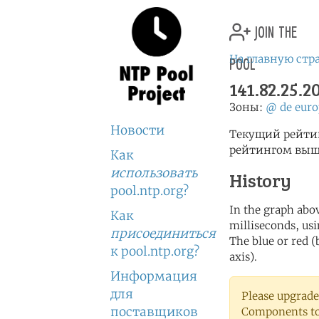
join the
pool
На главную стр
141.82.25.2
Зоны:
@
de
euro
Новости
Текущий рейтинг
рейтингом выше
Как
использовать
History
pool.ntp.org?
In the graph abov
Как
milliseconds, usin
присоединиться
The blue or red (
к pool.ntp.org?
axis).
Информация
для
Please upgrade
поставщиков
Components to 