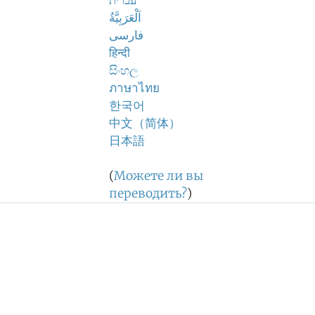
עברית
اَلْعَرَبِيَّةُ
فارسی
हिन्दी
සිංහල
ภาษาไทย
한국어
中文（简体）
日本語
(
Можете ли вы
переводить?
)