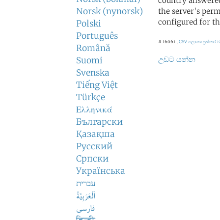
country answered
Norsk (nynorsk)
the server's perm
configured for th
Polski
Português
# 16061 ,
CSV ලොගය
ප්‍රස්තා
Română
උඩට යන්න
Suomi
Svenska
Tiếng Việt
Türkçe
Ελληνικά
Български
Қазақша
Русский
Српски
Українська
עברית
اَلْعَرَبِيَّةُ
فارسی