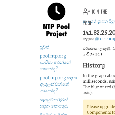
join the
pool
නැවතත් ප්‍රධාන පිට
141.82.25.2
කලාප:
@
de
euro
පුවත්
වර්තමාන ලකුණු: 2
බාවිතා වේ)
pool.ntp.org
බාවිතා
කරන්නේ
History
කෙසේද ?
In the graph abov
pool.ntp.org සඳහා
milliseconds, usin
ඇතුලත්
වන්නේ
The blue or red (
කෙසේද ?
axis).
සැපයුම්කරුවන්
සඳහා තොරතුරු
Please upgrade
Components to 