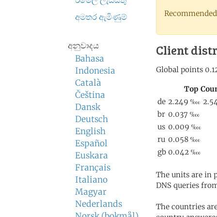
ඊමේල් ලැයිස්තු
Recommended 
අමතර ඇමිණුම්
අනුවාදය
Client dist
Bahasa
Indonesia
Català
Čeština
Dansk
Deutsch
English
Español
Euskara
Français
The units are in
Italiano
DNS queries from
Magyar
Nederlands
The countries ar
Norsk (bokmål)