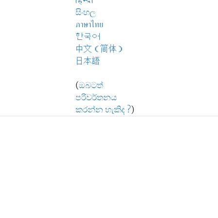
हिन्दी
සිංහල
ภาษาไทย
한국어
中文（简体）
日本語
(
ඔබටත්
පරිවර්තනය
කරන්න හැකිද ?
)